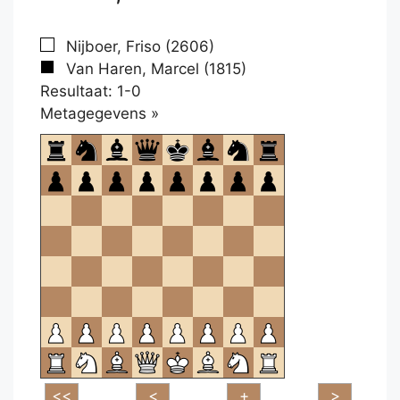
Nijboer, Friso (2606)
Van Haren, Marcel (1815)
Resultaat: 1-0
Klikken
Metagegevens »
om
te
openen.