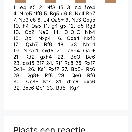
1.
e4
e5
2.
Nf3
f5
3.
d4
fxe4
4.
Nxe5
Nf6
5.
Bg5
d6
6.
Nc4
Be7
7.
Ne3
c6
8.
c4
Qa5+
9.
Nc3
Qxg5
10.
h4
Qa5
11.
g4
g5
12.
d5
Rg8
13.
Qc2
Na6
14.
O-O-O
Nb4
15.
Qb1
Nxg4
16.
Qxe4
Nxf2
17.
Qxh7
Rf8
18.
a3
Nxd1
19.
Ncxd1
cxd5
20.
axb4
Qa1+
21.
Kd2
gxh4
22.
Bd3
Be6
23.
cxd5
Bf7
24.
Rf1
Rc8
25.
Rxf7
Qc1+
26.
Ke1
Rxf7
27.
Bb5+
Rc6
28.
Qg8+
Rf8
29.
Qe6
Rf6
30.
Qc8+
Kf7
31.
dxc6
bxc6
32.
Bxc6
Qb1
33.
Bd5+
Kg7
Plaats een reactie