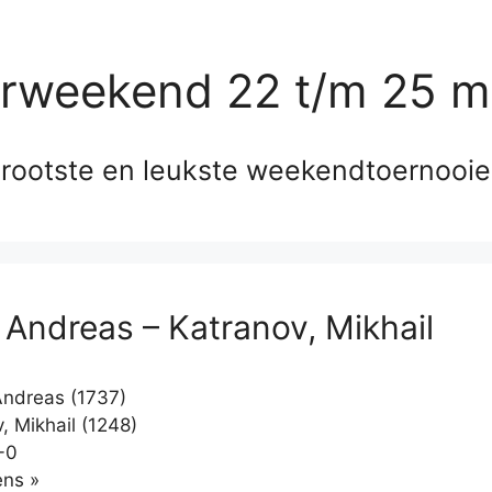
erweekend 22 t/m 25 m
rootste en leukste weekendtoernooi
, Andreas – Katranov, Mikhail
Andreas (1737)
, Mikhail (1248)
-0
Klikken
ns »