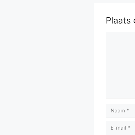
Plaats 
Reactie
Naam
E-
mail