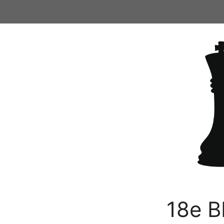
Ga
naar
de
inhoud
18e B