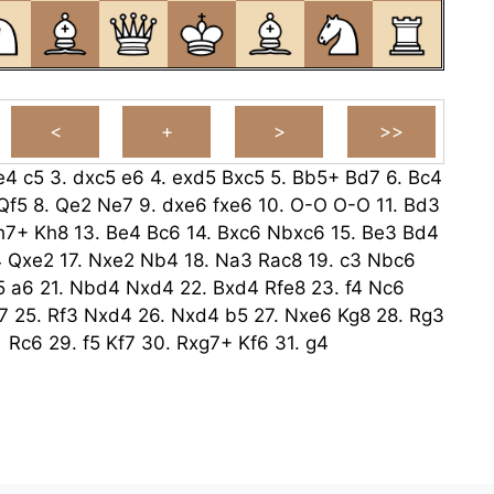
e4
c5
3.
dxc5
e6
4.
exd5
Bxc5
5.
Bb5+
Bd7
6.
Bc4
Qf5
8.
Qe2
Ne7
9.
dxe6
fxe6
10.
O-O
O-O
11.
Bd3
h7+
Kh8
13.
Be4
Bc6
14.
Bxc6
Nbxc6
15.
Be3
Bd4
4
Qxe2
17.
Nxe2
Nb4
18.
Na3
Rac8
19.
c3
Nbc6
5
a6
21.
Nbd4
Nxd4
22.
Bxd4
Rfe8
23.
f4
Nc6
7
25.
Rf3
Nxd4
26.
Nxd4
b5
27.
Nxe6
Kg8
28.
Rg3
Rc6
29.
f5
Kf7
30.
Rxg7+
Kf6
31.
g4