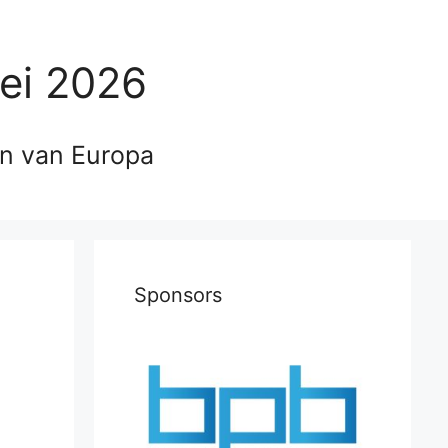
ei 2026
en van Europa
Sponsors