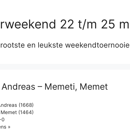
erweekend 22 t/m 25 m
rootste en leukste weekendtoernooi
, Andreas – Memeti, Memet
Andreas (1668)
 Memet (1464)
-0
Klikken
ns »