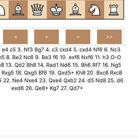
.
e4
c5
3.
Nf3
Bg7
4.
c3
cxd4
5.
cxd4
Nf6
6.
Nc3
h5
8.
Be2
Nc6
9.
Be3
f6
10.
exf6
Nxf6
11.
h3
O-O
e8
13.
Qd2
Bh8
14.
Rad1
Nd6
15.
Bh6
Rf7
16.
Ng5
Rxg5
18.
Qxg5
Bf6
19.
Qxd5+
Kh8
20.
Bxc8
Rxc8
6
22.
Ne4
Nxe4
23.
Qxe4
Qxb2
24.
d5
Nd8
25.
d6
exd6
26.
Qe8+
Kg7
27.
Qd7+