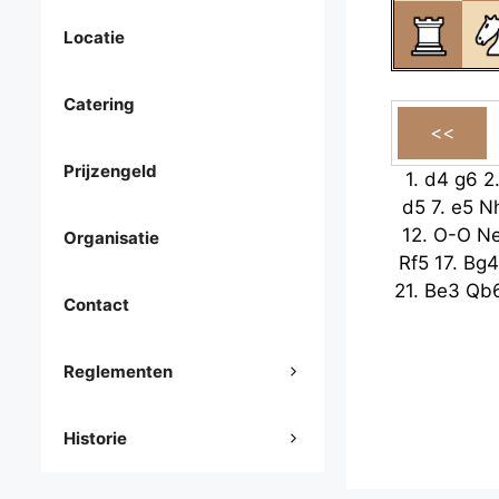
Locatie
Catering
Prijzengeld
1.
d4
g6
2
d5
7.
e5
N
12.
O-O
N
Organisatie
Rf5
17.
Bg4
21.
Be3
Qb
Contact
Reglementen
Historie