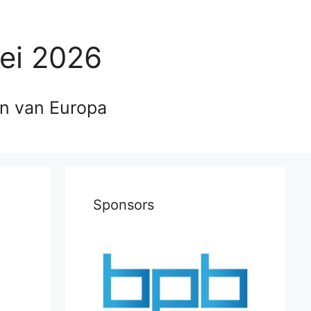
ei 2026
en van Europa
Sponsors