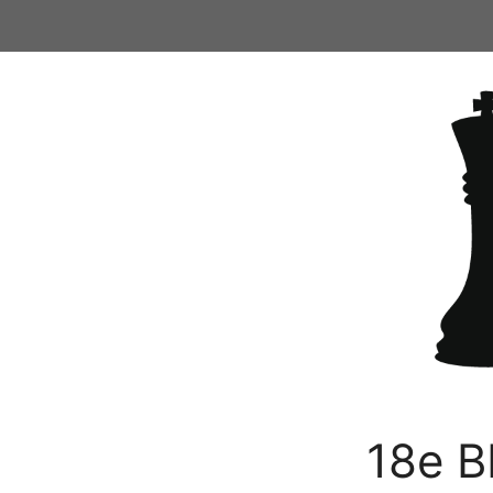
Ga
naar
de
inhoud
18e B