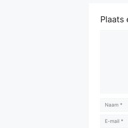
Plaats 
Reactie
Naam
E-
mail