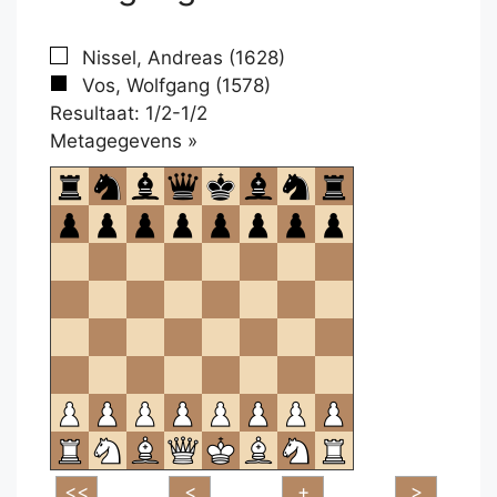
Nissel, Andreas (1628)
Vos, Wolfgang (1578)
Resultaat: 1/2-1/2
Klikken
Metagegevens »
om
te
openen.