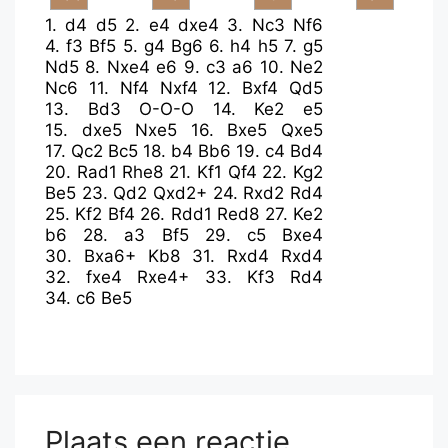
1.
d4
d5
2.
e4
dxe4
3.
Nc3
Nf6
4.
f3
Bf5
5.
g4
Bg6
6.
h4
h5
7.
g5
Nd5
8.
Nxe4
e6
9.
c3
a6
10.
Ne2
Nc6
11.
Nf4
Nxf4
12.
Bxf4
Qd5
13.
Bd3
O-O-O
14.
Ke2
e5
15.
dxe5
Nxe5
16.
Bxe5
Qxe5
17.
Qc2
Bc5
18.
b4
Bb6
19.
c4
Bd4
20.
Rad1
Rhe8
21.
Kf1
Qf4
22.
Kg2
Be5
23.
Qd2
Qxd2+
24.
Rxd2
Rd4
25.
Kf2
Bf4
26.
Rdd1
Red8
27.
Ke2
b6
28.
a3
Bf5
29.
c5
Bxe4
30.
Bxa6+
Kb8
31.
Rxd4
Rxd4
32.
fxe4
Rxe4+
33.
Kf3
Rd4
34.
c6
Be5
Plaats een reactie