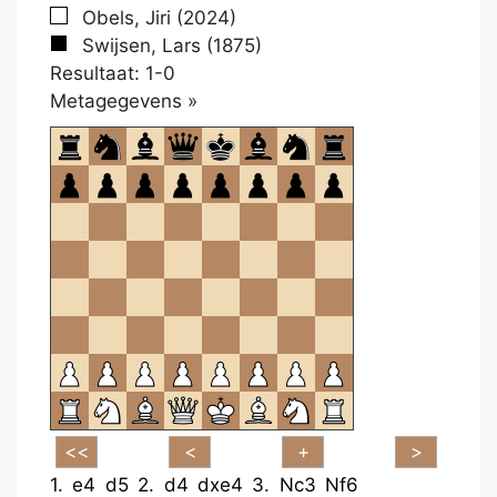
Obels, Jiri (2024)
Swijsen, Lars (1875)
Resultaat: 1-0
Klikken
Metagegevens »
om
te
openen.
1.
e4
d5
2.
d4
dxe4
3.
Nc3
Nf6