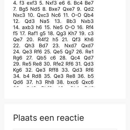
4.
f3
exf3
5.
Nxf3
e6
6.
Bc4
Be7
7.
Bg5
Nd5
8.
Bxe7
Qxe7
9.
Qd2
Nxc3
10.
Qxc3
Nc6
11.
O-O
Qb4
12.
Qd3
Na5
13.
Bb3
Nxb3
14.
axb3
h6
15.
Ne5
O-O
16.
Rf4
f5
17.
Raf1
g5
18.
Qg3
Kh7
19.
c3
Qe7
20.
R4f2
h5
21.
Qf3
Kh6
22.
Qh3
Bd7
23.
Nxd7
Qxd7
24.
Qe3
Rf6
25.
Qe5
Qg7
26.
Re1
Rg6
27.
Qb5
c6
28.
Qc4
Qd7
29.
Re5
Re8
30.
Rfe2
Rf6
31.
Qd3
Kg6
32.
Qe3
Rff8
33.
Qd3
Rf6
34.
b4
Rd8
35.
Qe3
Re8
36.
b5
Qd6
37.
h3
Rh8
38.
bxc6
Qxc6
39.
Qd3
Rhf8
40.
Qb1
Rd8
41.
Qa2
a6
42.
Rxe6
Qd5
43.
Rxf6+
Kxf6
44.
Qa3
Rd6
45.
Re5
Qc6
46.
c4
b6
47.
Qc3
Re6
48.
d5
Qc5+
49.
Re3+
Kg6
Plaats een reactie
50.
dxe6
f4
51.
e7
Qxe3+
52.
Qxe3
fxe3
53.
e8=Q+