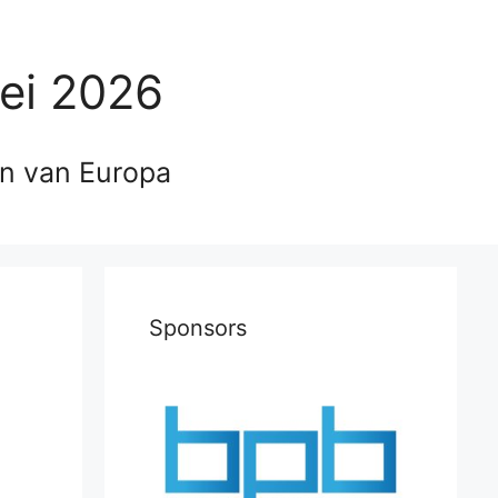
ei 2026
en van Europa
Sponsors