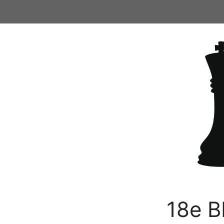
Ga
naar
de
inhoud
18e B