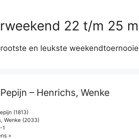
erweekend 22 t/m 25 m
rootste en leukste weekendtoernooi
 Pepijn – Henrichs, Wenke
epijn (1813)
, Wenke (2033)
-1
Klikken
ns »