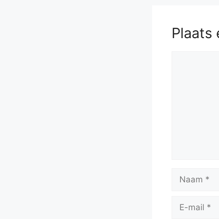
Plaats 
Reactie
Naam
E-
mail