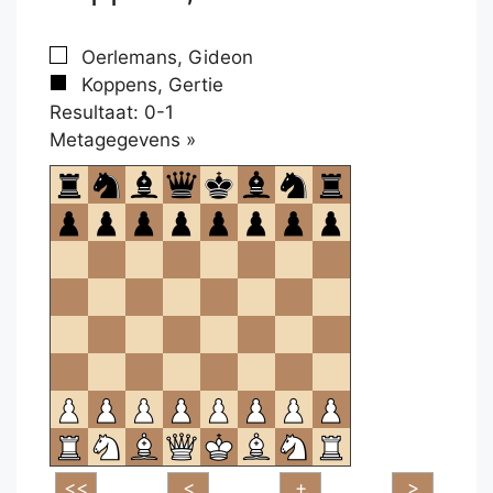
Oerlemans, Gideon
Koppens, Gertie
Resultaat: 0-1
Klikken
Metagegevens »
om
te
openen.