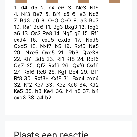
1.
d4
d5
2.
c4
e6
3.
Nc3
Nf6
4.
Nf3
Be7
5.
Bf4
c5
6.
e3
Nc6
7.
Bd3
b6
8.
O-O
O-O
9.
a3
Bb7
10.
Re1
Bd6
11.
Bg3
Bxg3
12.
fxg3
a6
13.
Qc2
Re8
14.
Ng5
g6
15.
Rf1
cxd4
16.
cxd5
exd5
17.
Nxd5
Qxd5
18.
Nxf7
b5
19.
Rxf6
Ne5
20.
Nxe5
Qxe5
21.
Rb6
Qxe3+
22.
Kh1
Bd5
23.
Rf1
Rf8
24.
Rbf6
Qe7
25.
Qf2
Rxf6
26.
Qxf6
Qxf6
27.
Rxf6
Rc8
28.
Kg1
Bc4
29.
Bf1
Rf8
30.
Rxf8+
Kxf8
31.
Bxc4
bxc4
32.
Kf2
Ke7
33.
Ke2
Ke6
34.
Kd2
Ke5
35.
h3
Ke4
36.
h4
h5
37.
b4
cxb3
38.
a4
b2
Plaats een reactie