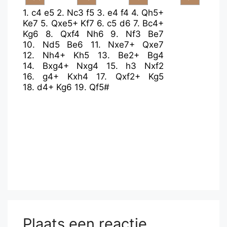
1.
c4
e5
2.
Nc3
f5
3.
e4
f4
4.
Qh5+
Ke7
5.
Qxe5+
Kf7
6.
c5
d6
7.
Bc4+
Kg6
8.
Qxf4
Nh6
9.
Nf3
Be7
10.
Nd5
Be6
11.
Nxe7+
Qxe7
12.
Nh4+
Kh5
13.
Be2+
Bg4
14.
Bxg4+
Nxg4
15.
h3
Nxf2
16.
g4+
Kxh4
17.
Qxf2+
Kg5
18.
d4+
Kg6
19.
Qf5#
Plaats een reactie