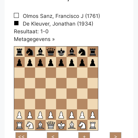
Olmos Sanz, Francisco J (1761)
De Kleuver, Jonathan (1934)
Resultaat: 1-0
Klikken
Metagegevens »
om
te
openen.