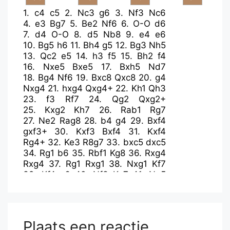
1.
c4
c5
2.
Nc3
g6
3.
Nf3
Nc6
4.
e3
Bg7
5.
Be2
Nf6
6.
O-O
d6
7.
d4
O-O
8.
d5
Nb8
9.
e4
e6
10.
Bg5
h6
11.
Bh4
g5
12.
Bg3
Nh5
13.
Qc2
e5
14.
h3
f5
15.
Bh2
f4
16.
Nxe5
Bxe5
17.
Bxh5
Nd7
18.
Bg4
Nf6
19.
Bxc8
Qxc8
20.
g4
Nxg4
21.
hxg4
Qxg4+
22.
Kh1
Qh3
23.
f3
Rf7
24.
Qg2
Qxg2+
25.
Kxg2
Kh7
26.
Rab1
Rg7
27.
Ne2
Rag8
28.
b4
g4
29.
Bxf4
gxf3+
30.
Kxf3
Bxf4
31.
Kxf4
Rg4+
32.
Ke3
R8g7
33.
bxc5
dxc5
34.
Rg1
b6
35.
Rbf1
Kg8
36.
Rxg4
Rxg4
37.
Rg1
Rxg1
38.
Nxg1
Kf7
39.
Kf4
a6
40.
Nf3
Ke7
41.
Ne5
b5
42.
Nd3
bxc4
43.
Nxc5
a5
44.
e5
c3
45.
Ke3
h5
46.
Kd3
h4
47.
Ne4
Plaats een reactie