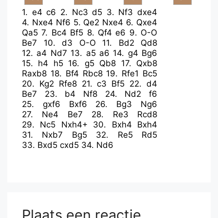
1.
e4
c6
2.
Nc3
d5
3.
Nf3
dxe4
4.
Nxe4
Nf6
5.
Qe2
Nxe4
6.
Qxe4
Qa5
7.
Bc4
Bf5
8.
Qf4
e6
9.
O-O
Be7
10.
d3
O-O
11.
Bd2
Qd8
12.
a4
Nd7
13.
a5
a6
14.
g4
Bg6
15.
h4
h5
16.
g5
Qb8
17.
Qxb8
Raxb8
18.
Bf4
Rbc8
19.
Rfe1
Bc5
20.
Kg2
Rfe8
21.
c3
Bf5
22.
d4
Be7
23.
b4
Nf8
24.
Nd2
f6
25.
gxf6
Bxf6
26.
Bg3
Ng6
27.
Ne4
Be7
28.
Re3
Rcd8
29.
Nc5
Nxh4+
30.
Bxh4
Bxh4
31.
Nxb7
Bg5
32.
Re5
Rd5
33.
Bxd5
cxd5
34.
Nd6
Plaats een reactie