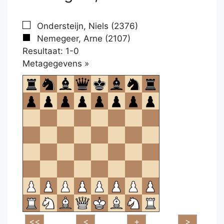
Ondersteijn, Niels (2376)
Nemegeer, Arne (2107)
Resultaat: 1-0
Klikken
Metagegevens »
om
te
openen.