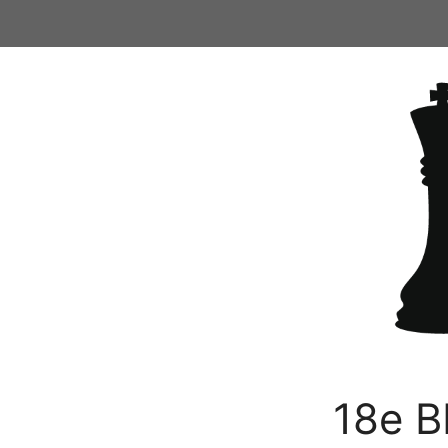
Ga
naar
de
inhoud
18e B