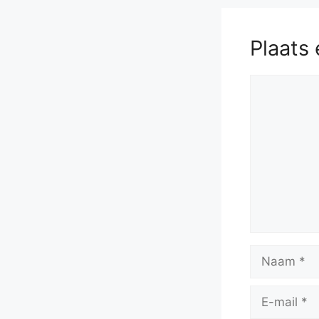
Plaats 
Reactie
Naam
E-
mail