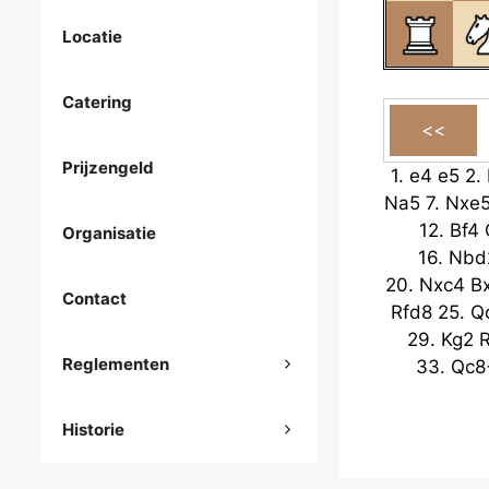
Locatie
Catering
Prijzengeld
1.
e4
e5
2.
Na5
7.
Nxe
12.
Bf4
Organisatie
16.
Nbd
20.
Nxc4
B
Contact
Rfd8
25.
Q
29.
Kg2
Reglementen
33.
Qc8
Historie