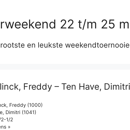
erweekend 22 t/m 25 m
rootste en leukste weekendtoernooi
linck, Freddy – Ten Have, Dimitr
nck, Freddy (1000)
, Dimitri (1041)
/2-1/2
Klikken
ns »