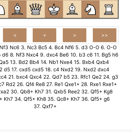
Nf3
Nc6
3.
Nc3
Bc5
4.
Bc4
Nf6
5.
d3
O-O
6.
O-O
5
d6
8.
Nf3
Nxc4
9.
dxc4
Be6
10.
b3
c6
11.
Bg5
h6
Qa5
13.
Bd2
Bb4
14.
Nb1
Nxe4
15.
Bxb4
Qxb4
2
d5
17.
cxd5
cxd5
18.
c4
Nxd2
19.
Nxd2
dxc4
xc4
21.
bxc4
Qxc4
22.
Qd7
b5
23.
Rfc1
Qe2
24.
g3
c7
Rd2
26.
Qf4
Re8
27.
Re1
Qxe1+
28.
Rxe1
Rxe1+
Rxa2
30.
Qb8+
Kh7
31.
Qxb5
Ree2
32.
Qf5+
Kg8
+
Kh7
34.
Qf5+
Kh8
35.
Qc8+
Kh7
36.
Qf5+
g6
37.
Qxf7+