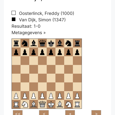
Oosterlinck, Freddy (1000)
Van Dijk, Simon (1347)
Resultaat: 1-0
Klikken
Metagegevens »
om
te
openen.