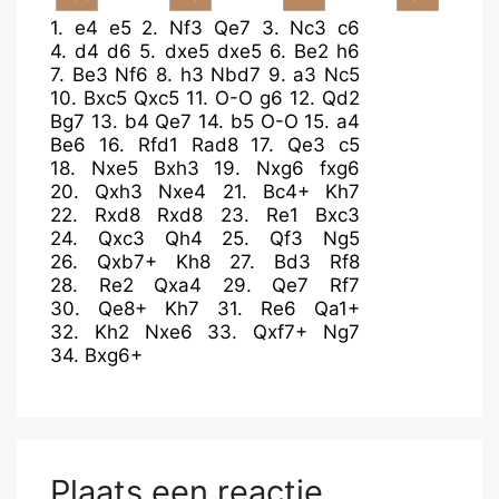
1.
e4
e5
2.
Nf3
Qe7
3.
Nc3
c6
4.
d4
d6
5.
dxe5
dxe5
6.
Be2
h6
7.
Be3
Nf6
8.
h3
Nbd7
9.
a3
Nc5
10.
Bxc5
Qxc5
11.
O-O
g6
12.
Qd2
Bg7
13.
b4
Qe7
14.
b5
O-O
15.
a4
Be6
16.
Rfd1
Rad8
17.
Qe3
c5
18.
Nxe5
Bxh3
19.
Nxg6
fxg6
20.
Qxh3
Nxe4
21.
Bc4+
Kh7
22.
Rxd8
Rxd8
23.
Re1
Bxc3
24.
Qxc3
Qh4
25.
Qf3
Ng5
26.
Qxb7+
Kh8
27.
Bd3
Rf8
28.
Re2
Qxa4
29.
Qe7
Rf7
30.
Qe8+
Kh7
31.
Re6
Qa1+
32.
Kh2
Nxe6
33.
Qxf7+
Ng7
34.
Bxg6+
Plaats een reactie