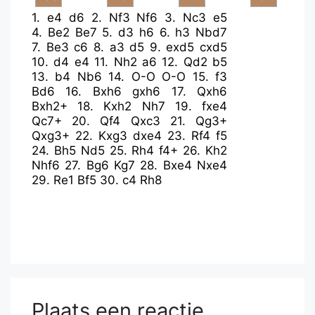
1.
e4
d6
2.
Nf3
Nf6
3.
Nc3
e5
4.
Be2
Be7
5.
d3
h6
6.
h3
Nbd7
7.
Be3
c6
8.
a3
d5
9.
exd5
cxd5
10.
d4
e4
11.
Nh2
a6
12.
Qd2
b5
13.
b4
Nb6
14.
O-O
O-O
15.
f3
Bd6
16.
Bxh6
gxh6
17.
Qxh6
Bxh2+
18.
Kxh2
Nh7
19.
fxe4
Qc7+
20.
Qf4
Qxc3
21.
Qg3+
Qxg3+
22.
Kxg3
dxe4
23.
Rf4
f5
24.
Bh5
Nd5
25.
Rh4
f4+
26.
Kh2
Nhf6
27.
Bg6
Kg7
28.
Bxe4
Nxe4
29.
Re1
Bf5
30.
c4
Rh8
Plaats een reactie