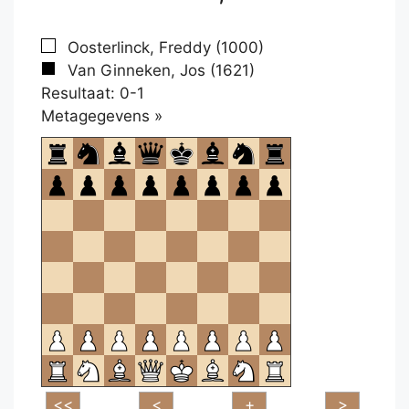
Oosterlinck, Freddy (1000)
Van Ginneken, Jos (1621)
Resultaat: 0-1
Klikken
Metagegevens »
om
te
openen.