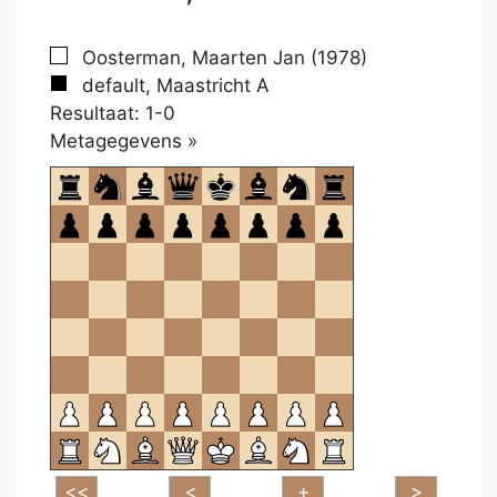
Oosterman, Maarten Jan (1978)
default, Maastricht A
Resultaat: 1-0
Klikken
Metagegevens »
om
te
openen.