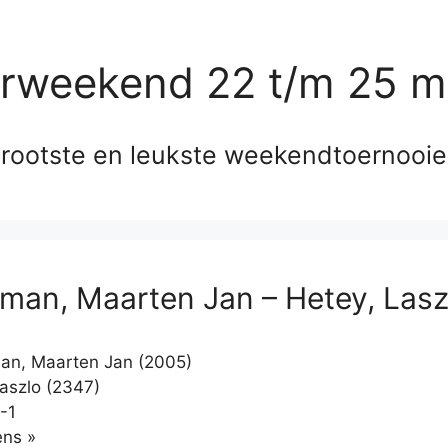
erweekend 22 t/m 25 m
rootste en leukste weekendtoernooi
man, Maarten Jan – Hetey, Lasz
an, Maarten Jan (2005)
aszlo (2347)
-1
Klikken
ns »