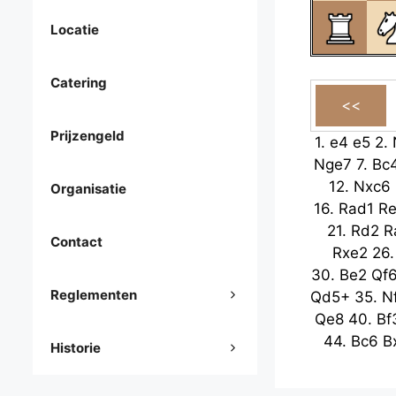
Locatie
Catering
Prijzengeld
1.
e4
e5
2.
Nge7
7.
Bc
12.
Nxc6
Organisatie
16.
Rad1
R
21.
Rd2
R
Contact
Rxe2
26
30.
Be2
Qf
Reglementen
Qd5+
35.
N
Qe8
40.
Bf
44.
Bc6
B
Historie
Kf7
49.
53.
Nd2
Bc