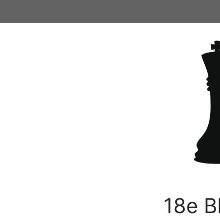
Ga
naar
de
inhoud
18e B