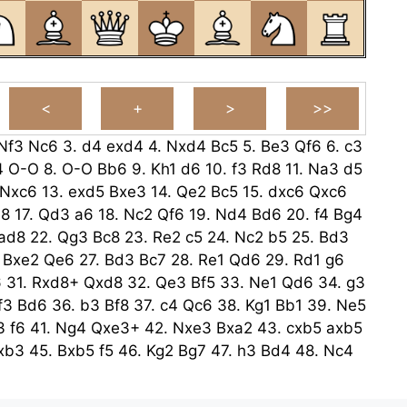
Nf3
Nc6
3.
d4
exd4
4.
Nxd4
Bc5
5.
Be3
Qf6
6.
c3
4
O-O
8.
O-O
Bb6
9.
Kh1
d6
10.
f3
Rd8
11.
Na3
d5
Nxc6
13.
exd5
Bxe3
14.
Qe2
Bc5
15.
dxc6
Qxc6
e8
17.
Qd3
a6
18.
Nc2
Qf6
19.
Nd4
Bd6
20.
f4
Bg4
ad8
22.
Qg3
Bc8
23.
Re2
c5
24.
Nc2
b5
25.
Bd3
.
Bxe2
Qe6
27.
Bd3
Bc7
28.
Re1
Qd6
29.
Rd1
g6
6
31.
Rxd8+
Qxd8
32.
Qe3
Bf5
33.
Ne1
Qd6
34.
g3
f3
Bd6
36.
b3
Bf8
37.
c4
Qc6
38.
Kg1
Bb1
39.
Ne5
3
f6
41.
Ng4
Qxe3+
42.
Nxe3
Bxa2
43.
cxb5
axb5
xb3
45.
Bxb5
f5
46.
Kg2
Bg7
47.
h3
Bd4
48.
Nc4
g4
Ke6
50.
Nd2
Bd5+
51.
Kg3
Be3
52.
Nc4
Bd4
3
54.
Nf3
c4
55.
Ng5+
Ke7
56.
Nxh7
Be1+
57.
Kh2