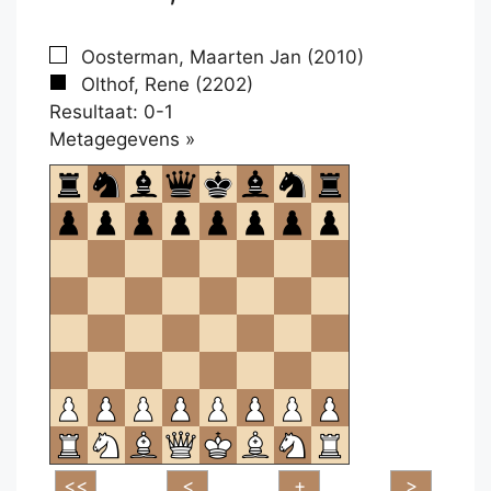
Oosterman, Maarten Jan (2010)
Olthof, Rene (2202)
Resultaat: 0-1
Klikken
Metagegevens »
om
te
openen.