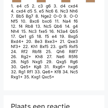
1.
e4
c5
2.
c3
g6
3.
d4
cxd4
4.
cxd4
d5
5.
e5
Nc6
6.
Nc3
Nh6
7.
Bb5
Bg7
8.
Nge2
O-O
9.
O-O
Nf5
10.
Bxc6
bxc6
11.
Na4
f6
12.
f4
Rb8
13.
Nc5
Qb6
14.
g4
Nh4
15.
Nc3
fxe5
16.
N3a4
Qb5
17.
Qe1
g5
18.
f5
e4
19.
Bxg5
Bxd4+
20.
Be3
Bxe3+
21.
Qxe3
Nf3+
22.
Kh1
Bxf5
23.
gxf5
Rxf5
24.
Rf2
Rbf8
25.
Qh6
R8f7
26.
Rg2+
Kh8
27.
Ne6
R5f6
28.
Ng5
Nxg5
29.
Qxg5
Rg6
30.
Qe5+
Kg8
31.
Rxg6+
hxg6
32.
Rg1
Rf1
33.
Qe6+
Kf8
34.
Nc5
Rxg1+
35.
Kxg1
Qxc5+
Plaats een reactie