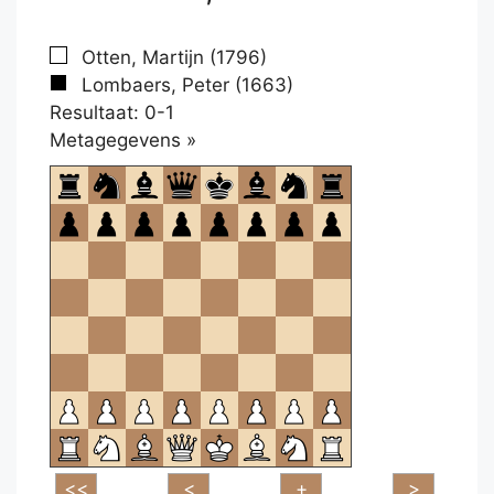
Otten, Martijn (1796)
Lombaers, Peter (1663)
Resultaat: 0-1
Klikken
Metagegevens »
om
te
openen.