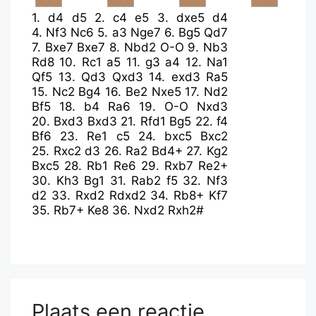
1.
d4
d5
2.
c4
e5
3.
dxe5
d4
4.
Nf3
Nc6
5.
a3
Nge7
6.
Bg5
Qd7
7.
Bxe7
Bxe7
8.
Nbd2
O-O
9.
Nb3
Rd8
10.
Rc1
a5
11.
g3
a4
12.
Na1
Qf5
13.
Qd3
Qxd3
14.
exd3
Ra5
15.
Nc2
Bg4
16.
Be2
Nxe5
17.
Nd2
Bf5
18.
b4
Ra6
19.
O-O
Nxd3
20.
Bxd3
Bxd3
21.
Rfd1
Bg5
22.
f4
Bf6
23.
Re1
c5
24.
bxc5
Bxc2
25.
Rxc2
d3
26.
Ra2
Bd4+
27.
Kg2
Bxc5
28.
Rb1
Re6
29.
Rxb7
Re2+
30.
Kh3
Bg1
31.
Rab2
f5
32.
Nf3
d2
33.
Rxd2
Rdxd2
34.
Rb8+
Kf7
35.
Rb7+
Ke8
36.
Nxd2
Rxh2#
Plaats een reactie