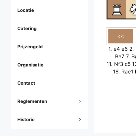
Locatie
Catering
Prijzengeld
1.
e4
e6
2.
Be7
7.
B
11.
Nf3
c5
1
Organisatie
16.
Rae1
Contact
Reglementen
Historie