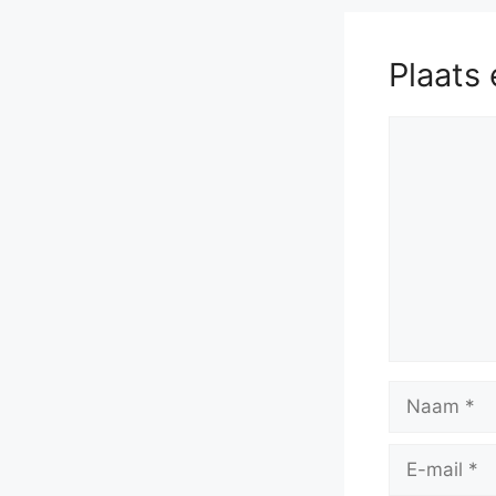
Plaats 
Reactie
Naam
E-
mail