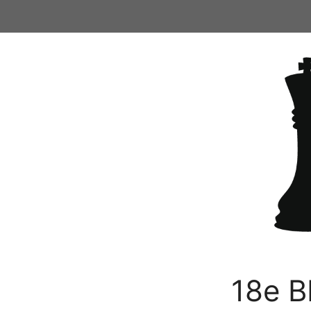
Ga
naar
de
inhoud
18e B