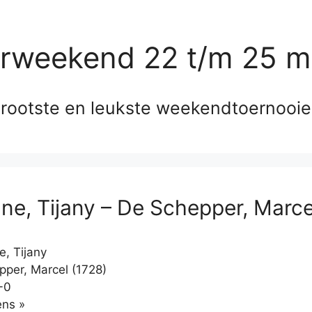
erweekend 22 t/m 25 m
rootste en leukste weekendtoernooi
e, Tijany – De Schepper, Marce
, Tijany
per, Marcel (1728)
-0
Klikken
ns »