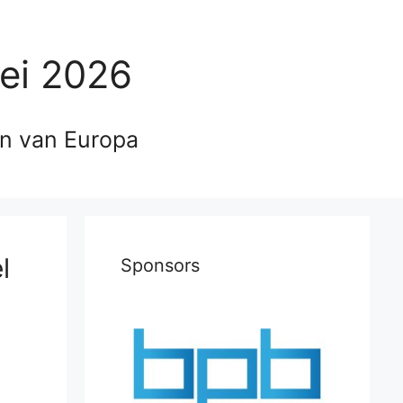
ei 2026
en van Europa
l
Sponsors