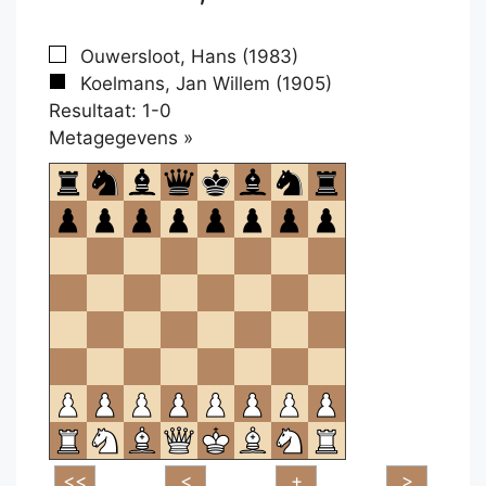
Ouwersloot, Hans (1983)
Koelmans, Jan Willem (1905)
Resultaat: 1-0
Klikken
Metagegevens »
om
te
openen.