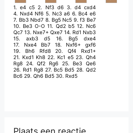
1.
e4
c5
2.
Nf3
d6
3.
d4
cxd4
4.
Nxd4
Nf6
5.
Nc3
a6
6.
Bc4
e6
7.
Bb3
Nbd7
8.
Bg5
Nc5
9.
f3
Be7
10.
Be3
O-O
11.
Qd2
b5
12.
Nc6
Qc7
13.
Nxe7+
Qxe7
14.
Rd1
Nxb3
15.
axb3
d5
16.
Bg5
dxe4
17.
Nxe4
Bb7
18.
Nxf6+
gxf6
19.
Bh6
Rfd8
20.
Qf4
Rxd1+
21.
Kxd1
Kh8
22.
Kc1
e5
23.
Qh4
Rg8
24.
Qf2
Rg6
25.
Be3
Qe6
26.
Rd1
Rg8
27.
Bc5
Bd5
28.
Qd2
Bc6
29.
Qh6
Bd5
30.
Rxd5
Plaats een reactie