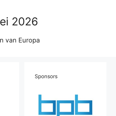
ei 2026
en van Europa
Sponsors