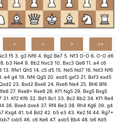
Nc3
f5
3.
g3
Nf6
4.
Bg2
Be7
5.
Nf3
O-O
6.
O-O
d6
8.
b3
Ne4
9.
Bb2
Nxc3
10.
Bxc3
Qe8
11.
a4
c6
8
13.
Rfe1
Qh5
14.
c5
d5
15.
Ne5
Nd7
16.
Nd3
Nf6
8.
e4
g4
19.
Nf4
Qg5
20.
exd5
gxf3
21.
Bxf3
exd5
Qxd2
23.
Bxd2
Bxe6
24.
Rxe6
Ne4
25.
Bh6
Bf6
Rfe8
27.
Rxe8+
Rxe8
28.
Kf1
Ng5
29.
Bxg5
Bxg5
7
31.
Kf2
Kf6
32.
Bd1
Bc1
33.
Bc2
Bb2
34.
Kf1
Re4
d4
36.
Bxe4
dxe4
37.
Rf4
Be3
38.
Rh4
Kg6
39.
g4
h7
Kxg4
41.
b4
Bd2
42.
b5
e3
43.
Ke2
f4
44.
Rg7+
Rxb7
cxb5
46.
c6
Ke6
47.
axb5
Bb4
48.
b6
Kd5
c6
50.
b7
Bd6
51.
Rf6
Kxb7
52.
Rxd6
a4
53.
Rd4