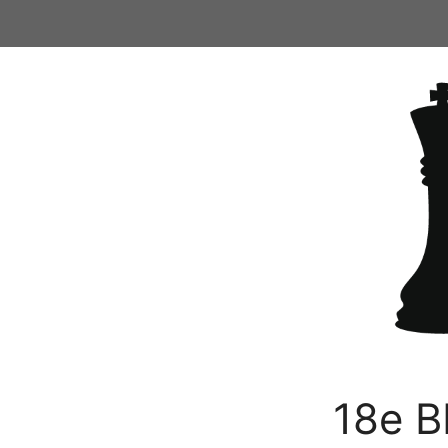
Ga
naar
de
inhoud
18e B