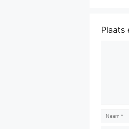
a3
54.
Plaats 
Reactie
Naam
E-