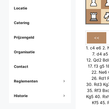
Locatie
Catering
Prijzengeld
1.
c4
e6
2.
Organisatie
7.
d4
a5
12.
Qd2
Bd
17.
f3
g5
1
Contact
22.
Ne6
26.
Rd1
Reglementen
30.
Rd3
Kg
35.
Rf3
Bx
Historie
Kg5
40.
Rx
Kf5
45.
49.
Rf7
Kx