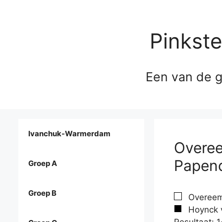
Pinkst
Een van de g
Ivanchuk-Warmerdam
Overee
Papend
Groep A
Groep B
Overeem
Hoynck v