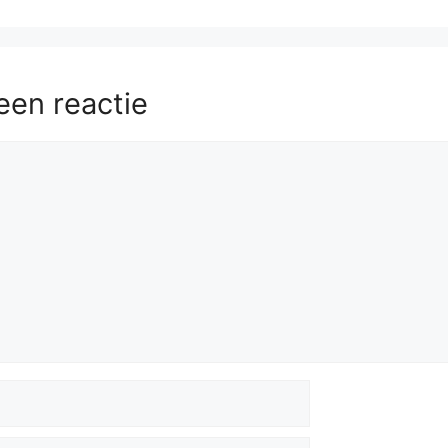
Ra4
Kc6
55.
Rxa3
Kd5
56.
Ra4
Ke5
57.
Kf3
Kf5
58.
Rxf4+
een reactie