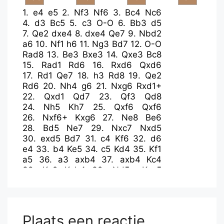
1.
e4
e5
2.
Nf3
Nf6
3.
Bc4
Nc6
4.
d3
Bc5
5.
c3
O-O
6.
Bb3
d5
7.
Qe2
dxe4
8.
dxe4
Qe7
9.
Nbd2
a6
10.
Nf1
h6
11.
Ng3
Bd7
12.
O-O
Rad8
13.
Be3
Bxe3
14.
Qxe3
Bc8
15.
Rad1
Rd6
16.
Rxd6
Qxd6
17.
Rd1
Qe7
18.
h3
Rd8
19.
Qe2
Rd6
20.
Nh4
g6
21.
Nxg6
Rxd1+
22.
Qxd1
Qd7
23.
Qf3
Qd8
24.
Nh5
Kh7
25.
Qxf6
Qxf6
26.
Nxf6+
Kxg6
27.
Ne8
Be6
28.
Bd5
Ne7
29.
Nxc7
Nxd5
30.
exd5
Bd7
31.
c4
Kf6
32.
d6
e4
33.
b4
Ke5
34.
c5
Kd4
35.
Kf1
a5
36.
a3
axb4
37.
axb4
Kc4
38.
Ke2
Kxb4
39.
Nd5+
Kxc5
40.
Nf6
Kxd6
Plaats een reactie