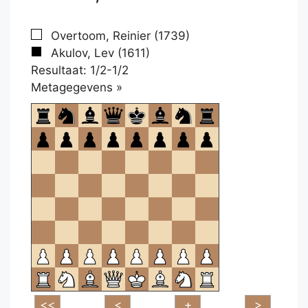
Overtoom, Reinier (1739)
Akulov, Lev (1611)
Resultaat: 1/2-1/2
Klikken
Metagegevens »
om
te
openen.