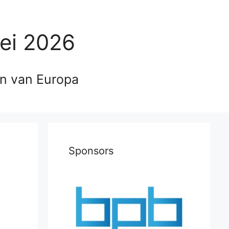
ei 2026
en van Europa
Sponsors