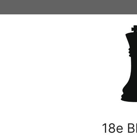
Ga
naar
de
inhoud
18e B