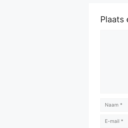
Plaats 
Reactie
Naam
E-
mail