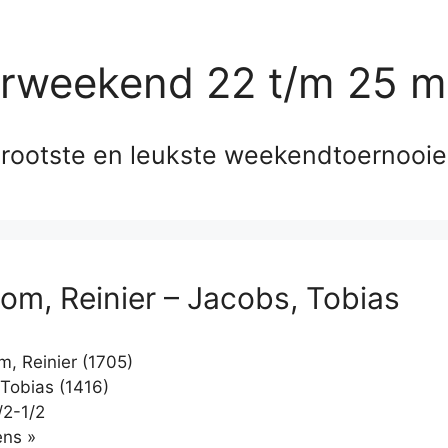
erweekend 22 t/m 25 m
rootste en leukste weekendtoernooi
om, Reinier – Jacobs, Tobias
, Reinier (1705)
Tobias (1416)
/2-1/2
Klikken
ns »