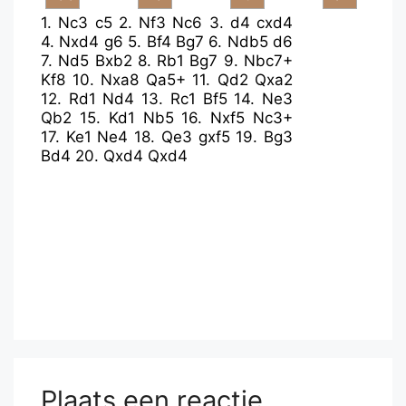
1.
Nc3
c5
2.
Nf3
Nc6
3.
d4
cxd4
4.
Nxd4
g6
5.
Bf4
Bg7
6.
Ndb5
d6
7.
Nd5
Bxb2
8.
Rb1
Bg7
9.
Nbc7+
Kf8
10.
Nxa8
Qa5+
11.
Qd2
Qxa2
12.
Rd1
Nd4
13.
Rc1
Bf5
14.
Ne3
Qb2
15.
Kd1
Nb5
16.
Nxf5
Nc3+
17.
Ke1
Ne4
18.
Qe3
gxf5
19.
Bg3
Bd4
20.
Qxd4
Qxd4
Plaats een reactie