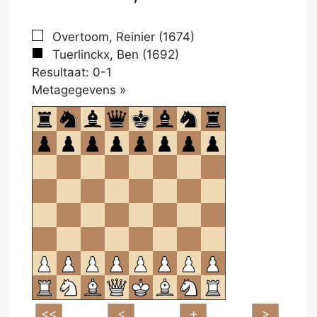
Overtoom, Reinier (1674)
Tuerlinckx, Ben (1692)
Resultaat: 0-1
Klikken
Metagegevens »
om
te
openen.