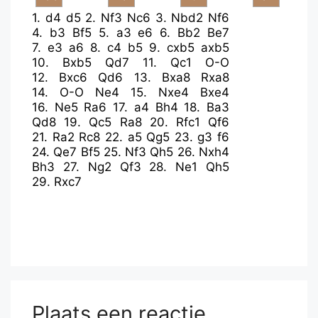
1.
d4
d5
2.
Nf3
Nc6
3.
Nbd2
Nf6
4.
b3
Bf5
5.
a3
e6
6.
Bb2
Be7
7.
e3
a6
8.
c4
b5
9.
cxb5
axb5
10.
Bxb5
Qd7
11.
Qc1
O-O
12.
Bxc6
Qd6
13.
Bxa8
Rxa8
14.
O-O
Ne4
15.
Nxe4
Bxe4
16.
Ne5
Ra6
17.
a4
Bh4
18.
Ba3
Qd8
19.
Qc5
Ra8
20.
Rfc1
Qf6
21.
Ra2
Rc8
22.
a5
Qg5
23.
g3
f6
24.
Qe7
Bf5
25.
Nf3
Qh5
26.
Nxh4
Bh3
27.
Ng2
Qf3
28.
Ne1
Qh5
29.
Rxc7
Plaats een reactie