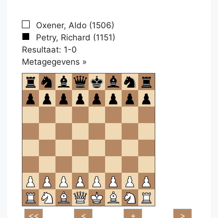
Oxener, Aldo (1506)
Petry, Richard (1151)
Resultaat: 1-0
Klikken
Metagegevens »
om
te
openen.