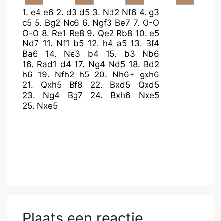
1.
e4
e6
2.
d3
d5
3.
Nd2
Nf6
4.
g3
c5
5.
Bg2
Nc6
6.
Ngf3
Be7
7.
O-O
O-O
8.
Re1
Re8
9.
Qe2
Rb8
10.
e5
Nd7
11.
Nf1
b5
12.
h4
a5
13.
Bf4
Ba6
14.
Ne3
b4
15.
b3
Nb6
16.
Rad1
d4
17.
Ng4
Nd5
18.
Bd2
h6
19.
Nfh2
h5
20.
Nh6+
gxh6
21.
Qxh5
Bf8
22.
Bxd5
Qxd5
23.
Ng4
Bg7
24.
Bxh6
Nxe5
25.
Nxe5
Plaats een reactie