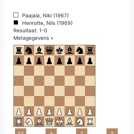
Paajala, Niki (1967)
Henrotte, Nils (1969)
Resultaat: 1-0
Klikken
Metagegevens »
om
te
openen.