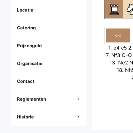
Locatie
Catering
Prijzengeld
1.
e4
c5
2
7.
Nf3
O-O
13.
Ne2
N
Organisatie
18.
Nh
Contact
Reglementen
Historie