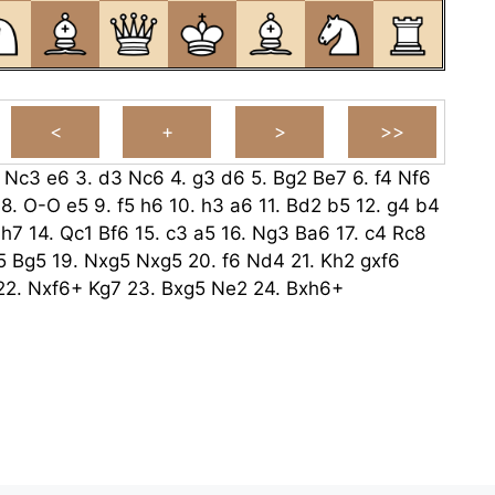
.
Nc3
e6
3.
d3
Nc6
4.
g3
d6
5.
Bg2
Be7
6.
f4
Nf6
8.
O-O
e5
9.
f5
h6
10.
h3
a6
11.
Bd2
b5
12.
g4
b4
h7
14.
Qc1
Bf6
15.
c3
a5
16.
Ng3
Ba6
17.
c4
Rc8
5
Bg5
19.
Nxg5
Nxg5
20.
f6
Nd4
21.
Kh2
gxf6
22.
Nxf6+
Kg7
23.
Bxg5
Ne2
24.
Bxh6+