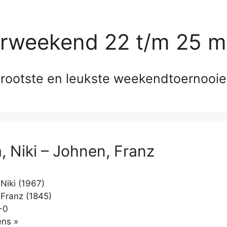
erweekend 22 t/m 25 m
rootste en leukste weekendtoernooi
a, Niki – Johnen, Franz
Niki (1967)
Franz (1845)
-0
Klikken
ns »