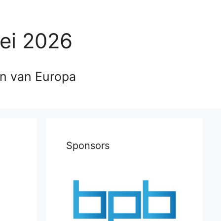
ei 2026
en van Europa
Sponsors