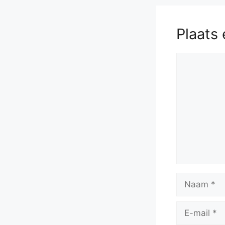
Plaats 
Reactie
Naam
E-
mail