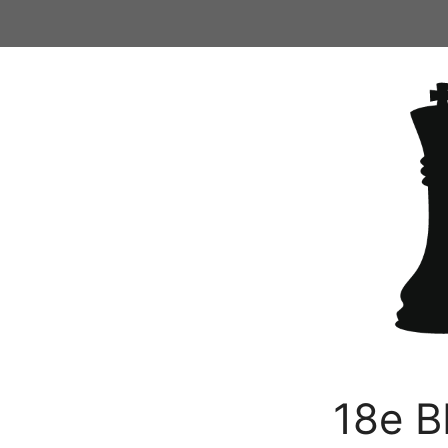
Ga
naar
de
inhoud
18e B