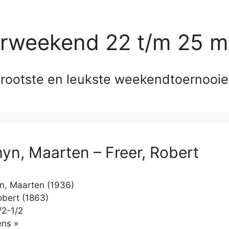
erweekend 22 t/m 25 m
rootste en leukste weekendtoernooi
yn, Maarten – Freer, Robert
, Maarten (1936)
obert (1863)
/2-1/2
Klikken
ns »