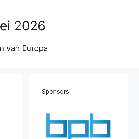
ei 2026
en van Europa
Sponsors