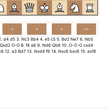
2.
d4
d5
3.
Nc3
Bb4
4.
e5
c5
5.
Bd2
Ne7
6.
Nb5
Qxd2
O-O
8.
f4
a6
9.
Nd6
Qb6
10.
O-O-O
cxd4
c6
12.
a3
Bd7
13.
Nxd4
f6
14.
Nxc6
bxc6
15.
exf6