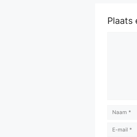
Plaats 
Reactie
Naam
E-
mail