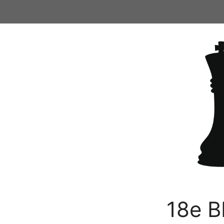
Ga
naar
de
inhoud
18e B