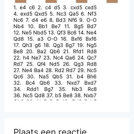
1.
e4
c6
2.
c4
d5
3.
cxd5
cxd5
4.
exd5
Qxd5
5.
Nc3
Qa5
6.
Nf3
Nc6
7.
d4
e6
8.
Bd3
Nf6
9.
O-O
Nb4
10.
Bb1
Be7
11.
Bg5
Bd7
12.
Ne5
Nbd5
13.
Qf3
Bc6
14.
Ne4
Qd8
15.
a3
O-O
16.
Bxf6
Bxf6
17.
Qh3
g6
18.
Qg3
Bg7
19.
Ng5
Be8
20.
Ba2
Qb6
21.
Rfd1
Rd8
22.
h4
Ne7
23.
Nc4
Qa6
24.
Qc7
Rd7
25.
Qf4
Nd5
26.
Qg3
Rd8
27.
Ne4
Ba4
28.
Rd2
Rd7
29.
Nc5
Qc6
30.
Na5
Qb5
31.
b4
Bh6
32.
Bc4
Qb6
33.
Nxd7
Bxd7
34.
Rdd1
Bg7
35.
Nb3
Rc8
36.
Nc5
Qd8
37.
b5
Be8
38.
Nxb7
Qb6
39.
Nc5
Qa5
40.
Rd3
Bxb5
41.
Bxb5
Qxb5
42.
Rad1
Rb8
43.
Rb3
a6
44.
Qxb8+
Qxb8
45.
Rxb8+
Bf8
46.
Nd7
Kg7
Plaats een reactie