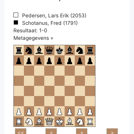
Pedersen, Lars Erik (2053)
Schotanus, Fred (1791)
Resultaat: 1-0
Klikken
Metagegevens »
om
te
openen.