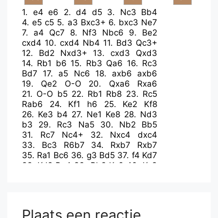
1.
e4
e6
2.
d4
d5
3.
Nc3
Bb4
4.
e5
c5
5.
a3
Bxc3+
6.
bxc3
Ne7
7.
a4
Qc7
8.
Nf3
Nbc6
9.
Be2
cxd4
10.
cxd4
Nb4
11.
Bd3
Qc3+
12.
Bd2
Nxd3+
13.
cxd3
Qxd3
14.
Rb1
b6
15.
Rb3
Qa6
16.
Rc3
Bd7
17.
a5
Nc6
18.
axb6
axb6
19.
Qe2
O-O
20.
Qxa6
Rxa6
21.
O-O
b5
22.
Rb1
Rb8
23.
Rc5
Rab6
24.
Kf1
h6
25.
Ke2
Kf8
26.
Ke3
b4
27.
Ne1
Ke8
28.
Nd3
b3
29.
Rc3
Na5
30.
Nb2
Bb5
31.
Rc7
Nc4+
32.
Nxc4
dxc4
33.
Bc3
R6b7
34.
Rxb7
Rxb7
35.
Ra1
Bc6
36.
g3
Bd5
37.
f4
Kd7
38.
Kd2
Be4
39.
Bb2
Kc6
40.
Kc3
Bd3
41.
Ra5
g6
42.
Bc1
Kb6
43.
Ra4
Kb5
44.
Rb4+
Kc6
45.
Rxb7
Kxb7
46.
Bb2
Kc6
47.
Kd2
Kb5
48.
Kc3
Ka4
49.
Bc1
Plaats een reactie