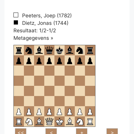
Peeters, Joep (1782)
Dietz, Jonas (1744)
Resultaat: 1/2-1/2
Klikken
Metagegevens »
om
te
openen.