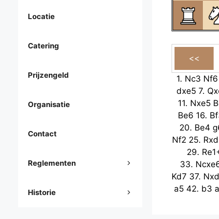
Locatie
Catering
Prijzengeld
1.
Nc3
Nf6
dxe5
7.
Qx
11.
Nxe5
B
Organisatie
Be6
16.
Bf
20.
Be4
g
Contact
Nf2
25.
Rxd
29.
Re1
Reglementen
33.
Ncxe
Kd7
37.
Nx
a5
42.
b3
Historie
Kc6