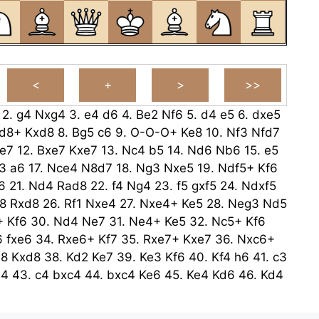
2.
g4
Nxg4
3.
e4
d6
4.
Be2
Nf6
5.
d4
e5
6.
dxe5
d8+
Kxd8
8.
Bg5
c6
9.
O-O-O+
Ke8
10.
Nf3
Nfd7
e7
12.
Bxe7
Kxe7
13.
Nc4
b5
14.
Nd6
Nb6
15.
e5
3
a6
17.
Nce4
N8d7
18.
Ng3
Nxe5
19.
Ndf5+
Kf6
6
21.
Nd4
Rad8
22.
f4
Ng4
23.
f5
gxf5
24.
Ndxf5
8
Rxd8
26.
Rf1
Nxe4
27.
Nxe4+
Ke5
28.
Neg3
Nd5
+
Kf6
30.
Nd4
Ne7
31.
Ne4+
Ke5
32.
Nc5+
Kf6
6
fxe6
34.
Rxe6+
Kf7
35.
Rxe7+
Kxe7
36.
Nxc6+
d8
Kxd8
38.
Kd2
Ke7
39.
Ke3
Kf6
40.
Kf4
h6
41.
c3
a4
43.
c4
bxc4
44.
bxc4
Ke6
45.
Ke4
Kd6
46.
Kd4
47.
a3
h5
48.
h4
Kd6
49.
c5+
Kc7
50.
Kc4