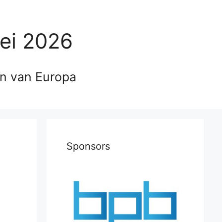
ei 2026
en van Europa
Sponsors