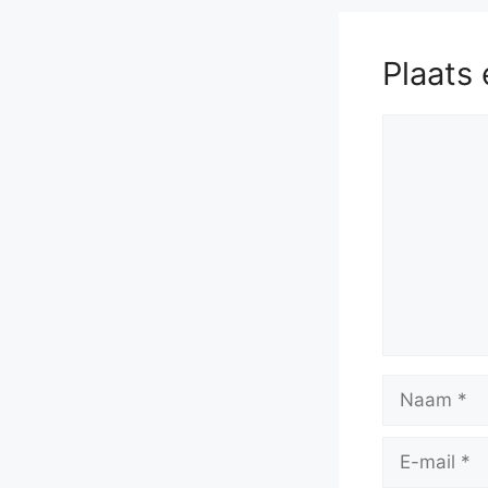
Plaats 
Reactie
Naam
E-
mail