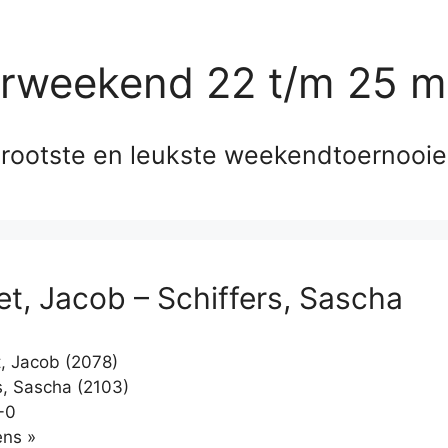
erweekend 22 t/m 25 m
rootste en leukste weekendtoernooi
et, Jacob – Schiffers, Sascha
, Jacob (2078)
s, Sascha (2103)
-0
Klikken
ns »