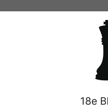
Ga
naar
de
inhoud
18e B