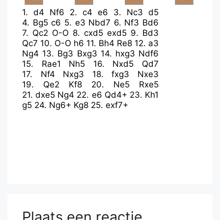
1.
d4
Nf6
2.
c4
e6
3.
Nc3
d5
4.
Bg5
c6
5.
e3
Nbd7
6.
Nf3
Bd6
7.
Qc2
O-O
8.
cxd5
exd5
9.
Bd3
Qc7
10.
O-O
h6
11.
Bh4
Re8
12.
a3
Ng4
13.
Bg3
Bxg3
14.
hxg3
Ndf6
15.
Rae1
Nh5
16.
Nxd5
Qd7
17.
Nf4
Nxg3
18.
fxg3
Nxe3
19.
Qe2
Kf8
20.
Ne5
Rxe5
21.
dxe5
Ng4
22.
e6
Qd4+
23.
Kh1
g5
24.
Ng6+
Kg8
25.
exf7+
Plaats een reactie