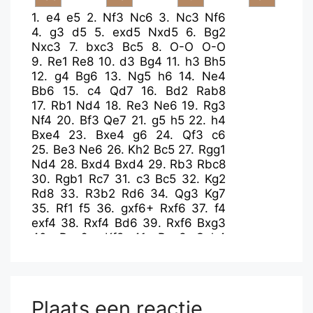
1.
e4
e5
2.
Nf3
Nc6
3.
Nc3
Nf6
4.
g3
d5
5.
exd5
Nxd5
6.
Bg2
Nxc3
7.
bxc3
Bc5
8.
O-O
O-O
9.
Re1
Re8
10.
d3
Bg4
11.
h3
Bh5
12.
g4
Bg6
13.
Ng5
h6
14.
Ne4
Bb6
15.
c4
Qd7
16.
Bd2
Rab8
17.
Rb1
Nd4
18.
Re3
Ne6
19.
Rg3
Nf4
20.
Bf3
Qe7
21.
g5
h5
22.
h4
Bxe4
23.
Bxe4
g6
24.
Qf3
c6
25.
Be3
Ne6
26.
Kh2
Bc5
27.
Rgg1
Nd4
28.
Bxd4
Bxd4
29.
Rb3
Rbc8
30.
Rgb1
Rc7
31.
c3
Bc5
32.
Kg2
Rd8
33.
R3b2
Rd6
34.
Qg3
Kg7
35.
Rf1
f5
36.
gxf6+
Rxf6
37.
f4
exf4
38.
Rxf4
Bd6
39.
Rxf6
Bxg3
40.
Rxg6+
Kf8
41.
Rxg3
Qxh4
42.
Bg6
Ke7
43.
Re2+
Kd6
44.
Re4
Qf6
45.
Bxh5
Rg7
46.
Re2
Rxg3+
47.
Kxg3
Qxc3
Plaats een reactie