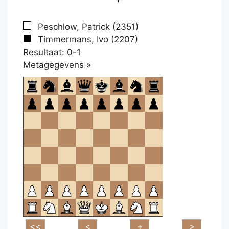
Peschlow, Patrick (2351)
Timmermans, Ivo (2207)
Resultaat: 0-1
Klikken
Metagegevens »
om
te
openen.