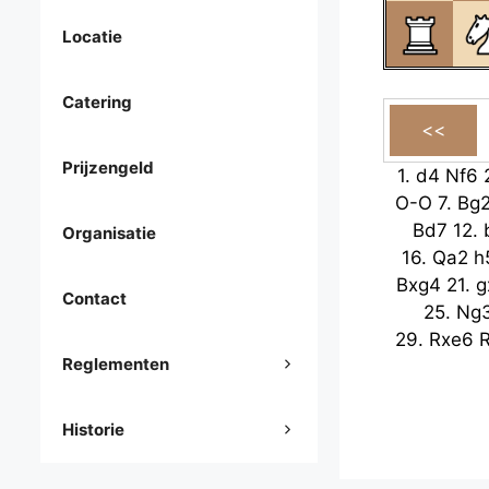
Locatie
Catering
Prijzengeld
1.
d4
Nf6
O-O
7.
Bg
Bd7
12.
Organisatie
16.
Qa2
h
Bxg4
21.
g
Contact
25.
Ng
29.
Rxe6
Reglementen
Historie