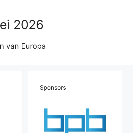
ei 2026
en van Europa
Sponsors