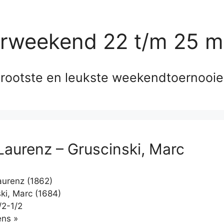
erweekend 22 t/m 25 m
rootste en leukste weekendtoernooi
 Laurenz – Gruscinski, Marc
aurenz (1862)
ki, Marc (1684)
/2-1/2
Klikken
ns »