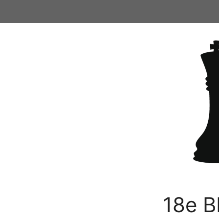
Ga
naar
de
inhoud
18e B