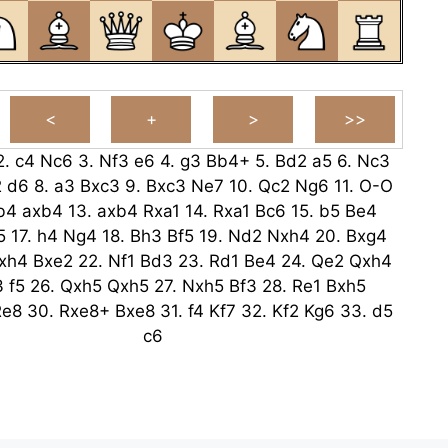
2.
c4
Nc6
3.
Nf3
e6
4.
g3
Bb4+
5.
Bd2
a5
6.
Nc3
2
d6
8.
a3
Bxc3
9.
Bxc3
Ne7
10.
Qc2
Ng6
11.
O-O
b4
axb4
13.
axb4
Rxa1
14.
Rxa1
Bc6
15.
b5
Be4
5
17.
h4
Ng4
18.
Bh3
Bf5
19.
Nd2
Nxh4
20.
Bxg4
xh4
Bxe2
22.
Nf1
Bd3
23.
Rd1
Be4
24.
Qe2
Qxh4
3
f5
26.
Qxh5
Qxh5
27.
Nxh5
Bf3
28.
Re1
Bxh5
Re8
30.
Rxe8+
Bxe8
31.
f4
Kf7
32.
Kf2
Kg6
33.
d5
c6