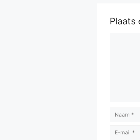
Plaats 
Reactie
Naam
E-
mail