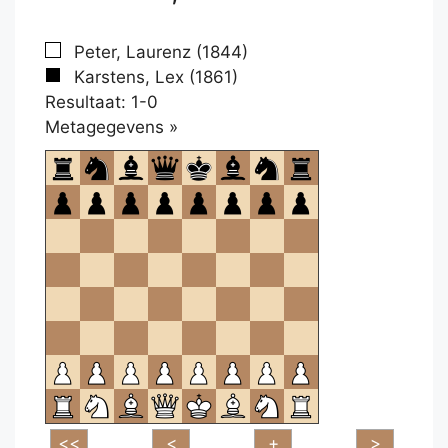
Peter, Laurenz (1844)
Karstens, Lex (1861)
Resultaat: 1-0
Klikken
Metagegevens »
om
te
openen.