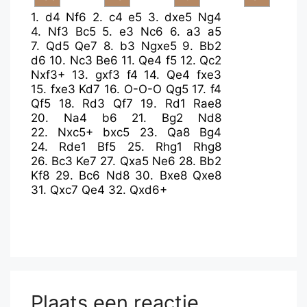
1.
d4
Nf6
2.
c4
e5
3.
dxe5
Ng4
4.
Nf3
Bc5
5.
e3
Nc6
6.
a3
a5
7.
Qd5
Qe7
8.
b3
Ngxe5
9.
Bb2
d6
10.
Nc3
Be6
11.
Qe4
f5
12.
Qc2
Nxf3+
13.
gxf3
f4
14.
Qe4
fxe3
15.
fxe3
Kd7
16.
O-O-O
Qg5
17.
f4
Qf5
18.
Rd3
Qf7
19.
Rd1
Rae8
20.
Na4
b6
21.
Bg2
Nd8
22.
Nxc5+
bxc5
23.
Qa8
Bg4
24.
Rde1
Bf5
25.
Rhg1
Rhg8
26.
Bc3
Ke7
27.
Qxa5
Ne6
28.
Bb2
Kf8
29.
Bc6
Nd8
30.
Bxe8
Qxe8
31.
Qxc7
Qe4
32.
Qxd6+
Plaats een reactie