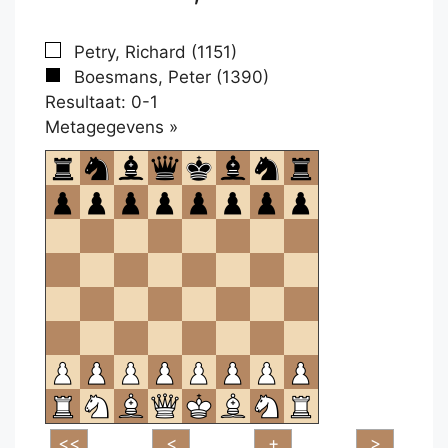
Petry, Richard (1151)
Boesmans, Peter (1390)
Resultaat: 0-1
Klikken
Metagegevens »
om
te
openen.