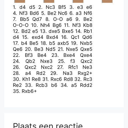
1.
d4
d5
2.
Nc3
Bf5
3.
e3
e6
4.
Nf3
Bd6
5.
Be2
Nc6
6.
a3
Nf6
7.
Bb5
Qd7
8.
O-O
a6
9.
Be2
O-O-O
10.
Nh4
Bg6
11.
Nf3
Kb8
12.
Bd2
e5
13.
dxe5
Bxe5
14.
Rb1
d4
15.
exd4
Bxd4
16.
Qc1
Qd6
17.
b4
Be5
18.
b5
axb5
19.
Nxb5
Qe6
20.
Be3
Nd5
21.
Nxe5
Qxe5
22.
Bf3
Be4
23.
Bxe4
Qxe4
24.
Qb2
Nxe3
25.
f3
Qxc2
26.
Qxc2
Nxc2
27.
Rfc1
Ne3
28.
a4
Rd2
29.
Na3
Rxg2+
30.
Kh1
Re8
31.
Rxc6
Rd8
32.
Rc3
Re2
33.
Rcb3
b6
34.
a5
Rdd2
35.
Rxb6+
Plaats een reactie