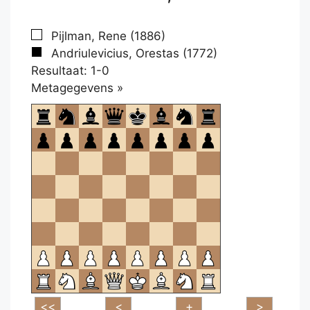
Pijlman, Rene (1886)
Andriulevicius, Orestas (1772)
Resultaat: 1-0
Klikken
Metagegevens »
om
te
openen.