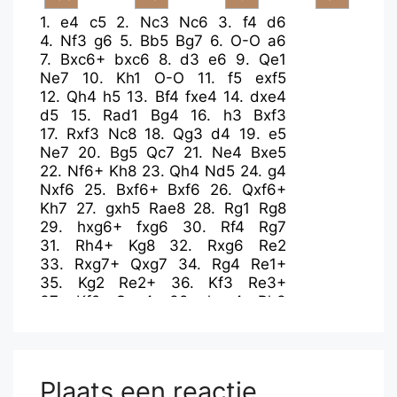
1.
e4
c5
2.
Nc3
Nc6
3.
f4
d6
4.
Nf3
g6
5.
Bb5
Bg7
6.
O-O
a6
7.
Bxc6+
bxc6
8.
d3
e6
9.
Qe1
Ne7
10.
Kh1
O-O
11.
f5
exf5
12.
Qh4
h5
13.
Bf4
fxe4
14.
dxe4
d5
15.
Rad1
Bg4
16.
h3
Bxf3
17.
Rxf3
Nc8
18.
Qg3
d4
19.
e5
Ne7
20.
Bg5
Qc7
21.
Ne4
Bxe5
22.
Nf6+
Kh8
23.
Qh4
Nd5
24.
g4
Nxf6
25.
Bxf6+
Bxf6
26.
Qxf6+
Kh7
27.
gxh5
Rae8
28.
Rg1
Rg8
29.
hxg6+
fxg6
30.
Rf4
Rg7
31.
Rh4+
Kg8
32.
Rxg6
Re2
33.
Rxg7+
Qxg7
34.
Rg4
Re1+
35.
Kg2
Re2+
36.
Kf3
Re3+
37.
Kf2
Qxg4
38.
hxg4
Rh3
39.
Qe5
c4
40.
Qe6+
Kh8
41.
Qxc4
Plaats een reactie