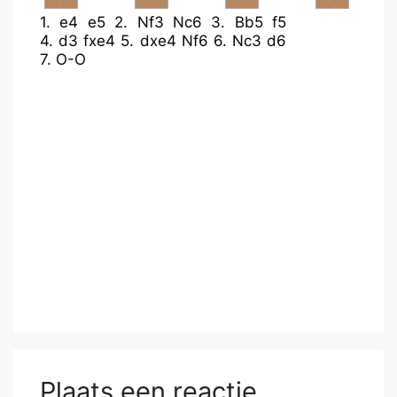
1.
e4
e5
2.
Nf3
Nc6
3.
Bb5
f5
4.
d3
fxe4
5.
dxe4
Nf6
6.
Nc3
d6
7.
O-O
Plaats een reactie