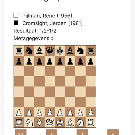
Pijlman, Rene (1956)
Cromsight, Jeroen (1981)
Resultaat: 1/2-1/2
Klikken
Metagegevens »
om
te
openen.