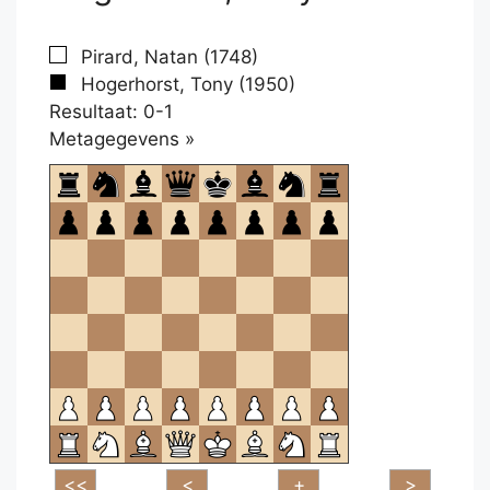
Pirard, Natan (1748)
Hogerhorst, Tony (1950)
Resultaat: 0-1
Klikken
Metagegevens »
om
te
openen.