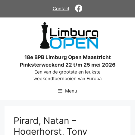
Ga
Contact
naar
de
inhoud
18e BPB Limburg Open Maastricht
Pinksterweekend 22 t/m 25 mei 2026
Een van de grootste en leukste
weekendtoernooien van Europa
Menu
Pirard, Natan –
Hogerhorst, Tony