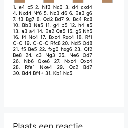
1.
e4
c5
2.
Nf3
Nc6
3.
d4
cxd4
4.
Nxd4
Nf6
5.
Nc3
d6
6.
Be3
g6
7.
f3
Bg7
8.
Qd2
Bd7
9.
Bc4
Rc8
10.
Bb3
Ne5
11.
g4
b5
12.
h4
a5
13.
a3
a4
14.
Ba2
Qa5
15.
g5
Nh5
16.
f4
Nc4
17.
Bxc4
Rxc4
18.
Rf1
O-O
19.
O-O-O
Rfc8
20.
Nd5
Qd8
21.
f5
Be5
22.
fxg6
hxg6
23.
Qf2
Be8
24.
c3
Ng3
25.
Ne6
Qd7
26.
Nb6
Qxe6
27.
Nxc4
Qxc4
28.
Rfe1
Nxe4
29.
Qc2
Bd7
30.
Bd4
Bf4+
31.
Kb1
Nc5
Plaats een reactie