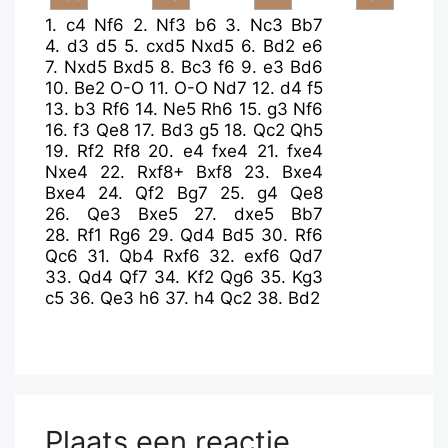
1.
c4
Nf6
2.
Nf3
b6
3.
Nc3
Bb7
4.
d3
d5
5.
cxd5
Nxd5
6.
Bd2
e6
7.
Nxd5
Bxd5
8.
Bc3
f6
9.
e3
Bd6
10.
Be2
O-O
11.
O-O
Nd7
12.
d4
f5
13.
b3
Rf6
14.
Ne5
Rh6
15.
g3
Nf6
16.
f3
Qe8
17.
Bd3
g5
18.
Qc2
Qh5
19.
Rf2
Rf8
20.
e4
fxe4
21.
fxe4
Nxe4
22.
Rxf8+
Bxf8
23.
Bxe4
Bxe4
24.
Qf2
Bg7
25.
g4
Qe8
26.
Qe3
Bxe5
27.
dxe5
Bb7
28.
Rf1
Rg6
29.
Qd4
Bd5
30.
Rf6
Qc6
31.
Qb4
Rxf6
32.
exf6
Qd7
33.
Qd4
Qf7
34.
Kf2
Qg6
35.
Kg3
c5
36.
Qe3
h6
37.
h4
Qc2
38.
Bd2
Plaats een reactie