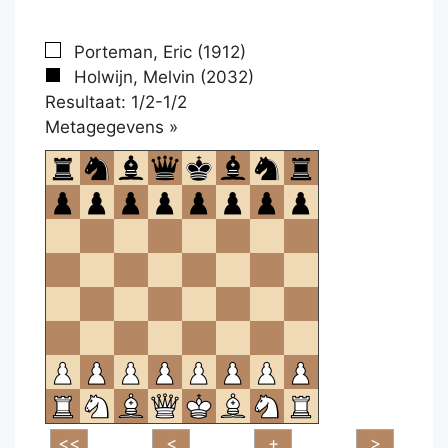
Porteman, Eric (1912)
Holwijn, Melvin (2032)
Resultaat: 1/2-1/2
Klikken
Metagegevens »
om
te
openen.