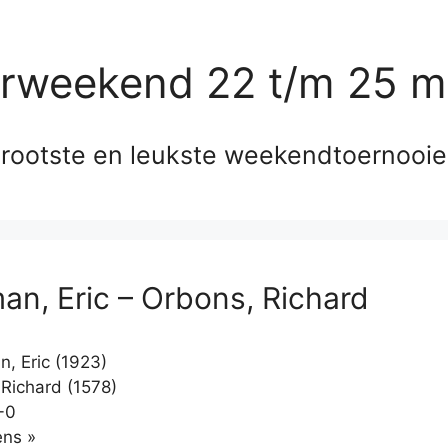
erweekend 22 t/m 25 m
rootste en leukste weekendtoernooi
an, Eric – Orbons, Richard
, Eric (1923)
Richard (1578)
-0
Klikken
ns »