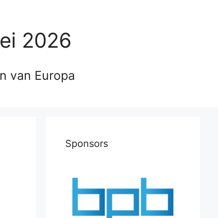
ei 2026
en van Europa
Sponsors