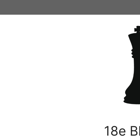
Ga
naar
de
inhoud
18e B