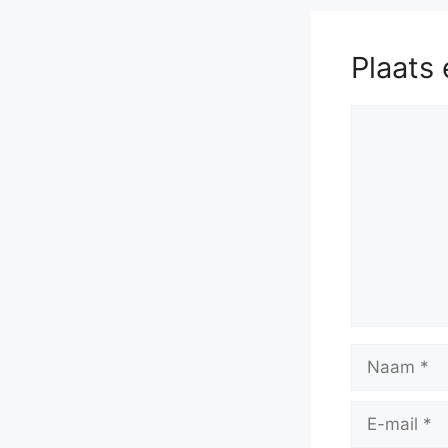
Plaats 
Reactie
Naam
E-
mail