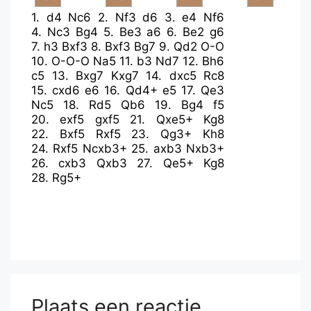
1.
d4
Nc6
2.
Nf3
d6
3.
e4
Nf6
4.
Nc3
Bg4
5.
Be3
a6
6.
Be2
g6
7.
h3
Bxf3
8.
Bxf3
Bg7
9.
Qd2
O-O
10.
O-O-O
Na5
11.
b3
Nd7
12.
Bh6
c5
13.
Bxg7
Kxg7
14.
dxc5
Rc8
15.
cxd6
e6
16.
Qd4+
e5
17.
Qe3
Nc5
18.
Rd5
Qb6
19.
Bg4
f5
20.
exf5
gxf5
21.
Qxe5+
Kg8
22.
Bxf5
Rxf5
23.
Qg3+
Kh8
24.
Rxf5
Ncxb3+
25.
axb3
Nxb3+
26.
cxb3
Qxb3
27.
Qe5+
Kg8
28.
Rg5+
Plaats een reactie