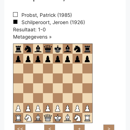
Probst, Patrick (1985)
Schilperoort, Jeroen (1926)
Resultaat: 1-0
Klikken
Metagegevens »
om
te
openen.