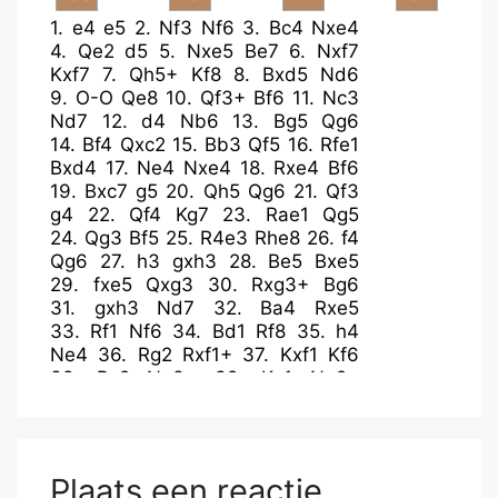
1.
e4
e5
2.
Nf3
Nf6
3.
Bc4
Nxe4
4.
Qe2
d5
5.
Nxe5
Be7
6.
Nxf7
Kxf7
7.
Qh5+
Kf8
8.
Bxd5
Nd6
9.
O-O
Qe8
10.
Qf3+
Bf6
11.
Nc3
Nd7
12.
d4
Nb6
13.
Bg5
Qg6
14.
Bf4
Qxc2
15.
Bb3
Qf5
16.
Rfe1
Bxd4
17.
Ne4
Nxe4
18.
Rxe4
Bf6
19.
Bxc7
g5
20.
Qh5
Qg6
21.
Qf3
g4
22.
Qf4
Kg7
23.
Rae1
Qg5
24.
Qg3
Bf5
25.
R4e3
Rhe8
26.
f4
Qg6
27.
h3
gxh3
28.
Be5
Bxe5
29.
fxe5
Qxg3
30.
Rxg3+
Bg6
31.
gxh3
Nd7
32.
Ba4
Rxe5
33.
Rf1
Nf6
34.
Bd1
Rf8
35.
h4
Ne4
36.
Rg2
Rxf1+
37.
Kxf1
Kf6
38.
Bc2
Ng3+
39.
Kg1
Ne2+
40.
Kf1
Bxc2
41.
Rxe2
Rxe2
42.
Kxe2
Kf5
43.
Kf3
Bd1+
44.
Kg3
Ke4
45.
Kf2
Kf4
46.
b3
Kg4
47.
b4
Kxh4
48.
Kg2
Kg4
Plaats een reactie
49.
a3
h5
50.
Kh2
h4
51.
b5
h3