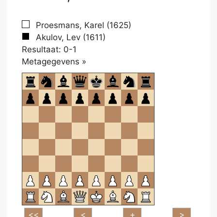
Proesmans, Karel (1625)
Akulov, Lev (1611)
Resultaat: 0-1
Klikken
Metagegevens »
om
te
openen.