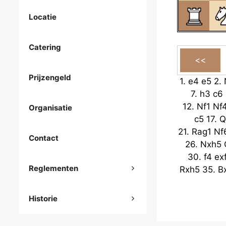
Locatie
Catering
Prijzengeld
1.
e4
e5
2.
7.
h3
c6
12.
Nf1
Nf
Organisatie
c5
17.
Q
21.
Rag1
Nf
Contact
26.
Nxh5
30.
f4
ex
Reglementen
Rxh5
35.
B
Historie