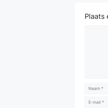
Plaats 
Reactie
Naam
E-
mail