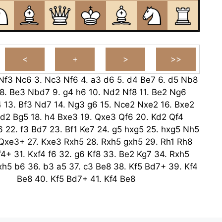
Nf3
Nc6
3.
Nc3
Nf6
4.
a3
d6
5.
d4
Be7
6.
d5
Nb8
8.
Be3
Nbd7
9.
g4
h6
10.
Nd2
Nf8
11.
Be2
Ng6
4
13.
Bf3
Nd7
14.
Ng3
g6
15.
Nce2
Nxe2
16.
Bxe2
d2
Bg5
18.
h4
Bxe3
19.
Qxe3
Qf6
20.
Kd2
Qf4
6
22.
f3
Bd7
23.
Bf1
Ke7
24.
g5
hxg5
25.
hxg5
Nh5
Qxe3+
27.
Kxe3
Rxh5
28.
Rxh5
gxh5
29.
Rh1
Rh8
f4+
31.
Kxf4
f6
32.
g6
Kf8
33.
Be2
Kg7
34.
Rxh5
xh5
b6
36.
b3
a5
37.
c3
Be8
38.
Kf5
Bd7+
39.
Kf4
Be8
40.
Kf5
Bd7+
41.
Kf4
Be8