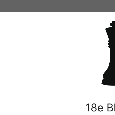
Ga
naar
de
inhoud
18e B