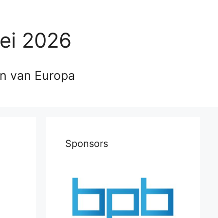
ei 2026
en van Europa
Sponsors