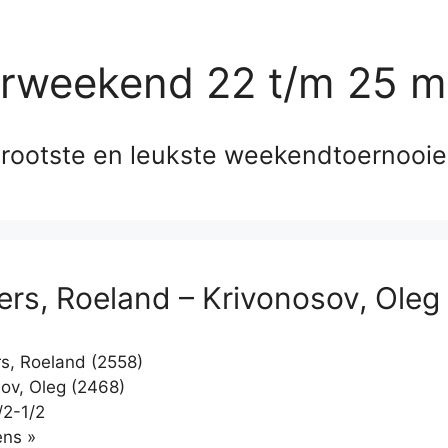
erweekend 22 t/m 25 m
rootste en leukste weekendtoernooi
sers, Roeland – Krivonosov, Oleg
rs, Roeland (2558)
ov, Oleg (2468)
/2-1/2
Klikken
ns »