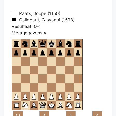
Raats, Joppe (1150)
Callebaut, Giovanni (1598)
Resultaat: 0-1
Klikken
Metagegevens »
om
te
openen.