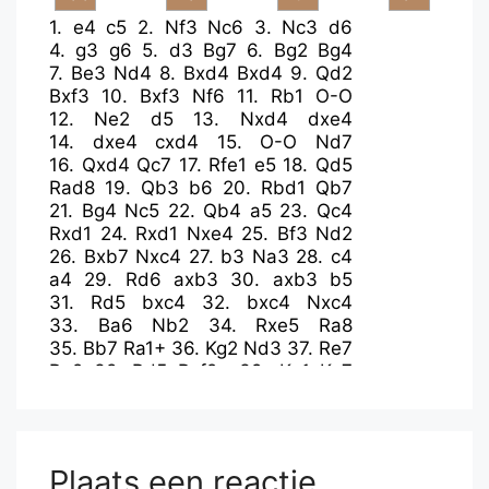
1.
e4
c5
2.
Nf3
Nc6
3.
Nc3
d6
4.
g3
g6
5.
d3
Bg7
6.
Bg2
Bg4
7.
Be3
Nd4
8.
Bxd4
Bxd4
9.
Qd2
Bxf3
10.
Bxf3
Nf6
11.
Rb1
O-O
12.
Ne2
d5
13.
Nxd4
dxe4
14.
dxe4
cxd4
15.
O-O
Nd7
16.
Qxd4
Qc7
17.
Rfe1
e5
18.
Qd5
Rad8
19.
Qb3
b6
20.
Rbd1
Qb7
21.
Bg4
Nc5
22.
Qb4
a5
23.
Qc4
Rxd1
24.
Rxd1
Nxe4
25.
Bf3
Nd2
26.
Bxb7
Nxc4
27.
b3
Na3
28.
c4
a4
29.
Rd6
axb3
30.
axb3
b5
31.
Rd5
bxc4
32.
bxc4
Nxc4
33.
Ba6
Nb2
34.
Rxe5
Ra8
35.
Bb7
Ra1+
36.
Kg2
Nd3
37.
Re7
Ra2
38.
Bd5
Rxf2+
39.
Kg1
Kg7
40.
Be4
Re2
41.
Rd7
Nc5
42.
Bf3
Re3
43.
Kf2
Rxf3+
44.
Kxf3
Nxd7
45.
Ke4
Kh6
46.
Kd5
Nf6+
47.
Kd6
Ng4
48.
h3
Nf2
49.
h4
Ne4+
Plaats een reactie
50.
Ke7
f5