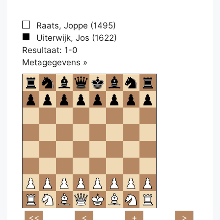
Raats, Joppe (1495)
Uiterwijk, Jos (1622)
Resultaat: 1-0
Klikken
Metagegevens »
om
te
openen.