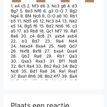
1.
e4
c5
2.
Nf3
d6
3.
Nc3
g6
4.
d3
Bg7
5.
Be3
Nf6
6.
g3
O-O
7.
Bg2
Ng4
8.
Bf4
Nc6
9.
O-O
a6
10.
Rb1
b5
11.
Nd5
e6
12.
Nc3
b4
13.
Ne2
e5
14.
Bg5
f6
15.
Bd2
Nh6
16.
c3
a5
17.
a3
Rb8
18.
Qc1
Nf7
19.
Ra1
Ba6
20.
c4
Bc8
21.
axb4
axb4
22.
b3
Bd7
23.
Ra4
Nd4
24.
Nexd4
Bxa4
25.
Ne6
Qd7
26.
Nxf8
Bxf8
27.
bxa4
Qxa4
28.
Qb2
Ra8
29.
Rb1
Qa3
30.
Qxa3
Rxa3
31.
Bf1
Nd8
32.
Bc1
Ra4
33.
Bb2
Ra2
34.
Be2
Nc6
35.
Bd1
Ra6
36.
Ra1
Rxa1
37.
Bxa1
Bh6
38.
Bb2
Kf7
39.
Ba4
Na5
40.
Kf1
Ke7
41.
Ke2
Kd8
42.
Nd2
Ke7
43.
Nb3
Nxb3
44.
Bxb3
Kd8
45.
Kd1
Kc7
46.
Bc1
Bxc1
47.
Kxc1
g5
48.
h4
gxh4
49.
gxh4
Kd8
50.
Kd2
Ke7
51.
Ke3
Plaats een reactie
Kf7
52.
Kf3
Kg6
53.
Kg4
h6