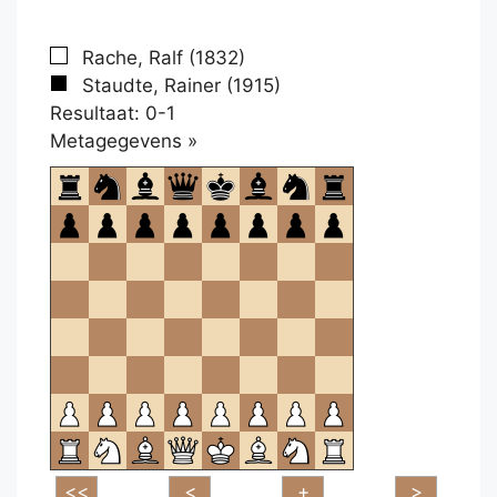
Rache, Ralf (1832)
Staudte, Rainer (1915)
Resultaat: 0-1
Klikken
Metagegevens »
om
te
openen.