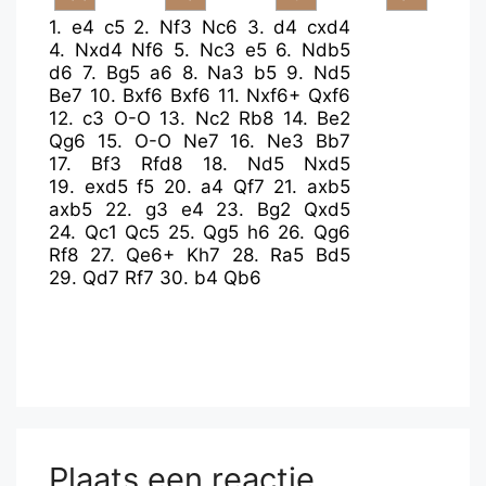
1.
e4
c5
2.
Nf3
Nc6
3.
d4
cxd4
4.
Nxd4
Nf6
5.
Nc3
e5
6.
Ndb5
d6
7.
Bg5
a6
8.
Na3
b5
9.
Nd5
Be7
10.
Bxf6
Bxf6
11.
Nxf6+
Qxf6
12.
c3
O-O
13.
Nc2
Rb8
14.
Be2
Qg6
15.
O-O
Ne7
16.
Ne3
Bb7
17.
Bf3
Rfd8
18.
Nd5
Nxd5
19.
exd5
f5
20.
a4
Qf7
21.
axb5
axb5
22.
g3
e4
23.
Bg2
Qxd5
24.
Qc1
Qc5
25.
Qg5
h6
26.
Qg6
Rf8
27.
Qe6+
Kh7
28.
Ra5
Bd5
29.
Qd7
Rf7
30.
b4
Qb6
Plaats een reactie