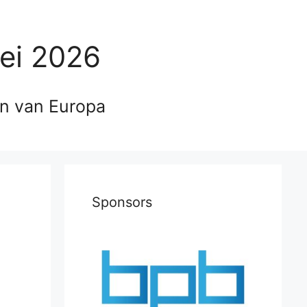
ei 2026
en van Europa
Sponsors