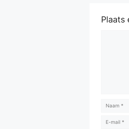
Plaats 
Reactie
Naam
E-
mail