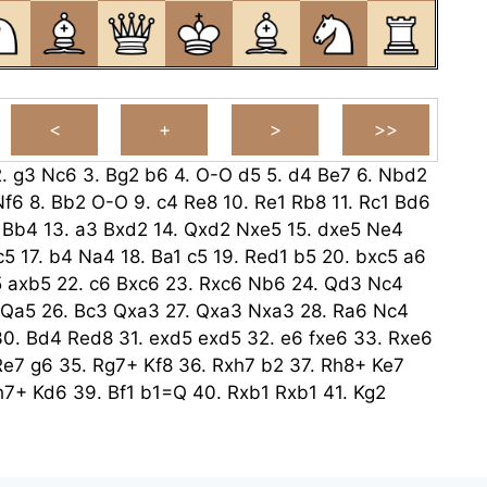
2.
g3
Nc6
3.
Bg2
b6
4.
O-O
d5
5.
d4
Be7
6.
Nbd2
Nf6
8.
Bb2
O-O
9.
c4
Re8
10.
Re1
Rb8
11.
Rc1
Bd6
Bb4
13.
a3
Bxd2
14.
Qxd2
Nxe5
15.
dxe5
Ne4
c5
17.
b4
Na4
18.
Ba1
c5
19.
Red1
b5
20.
bxc5
a6
5
axb5
22.
c6
Bxc6
23.
Rxc6
Nb6
24.
Qd3
Nc4
Qa5
26.
Bc3
Qxa3
27.
Qxa3
Nxa3
28.
Ra6
Nc4
30.
Bd4
Red8
31.
exd5
exd5
32.
e6
fxe6
33.
Rxe6
Re7
g6
35.
Rg7+
Kf8
36.
Rxh7
b2
37.
Rh8+
Ke7
h7+
Kd6
39.
Bf1
b1=Q
40.
Rxb1
Rxb1
41.
Kg2