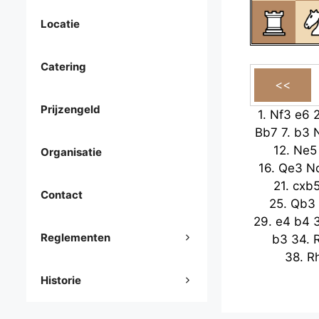
Locatie
Catering
Prijzengeld
1.
Nf3
e6
Bb7
7.
b3
12.
Ne5
Organisatie
16.
Qe3
N
21.
cxb
Contact
25.
Qb3
29.
e4
b4
Reglementen
b3
34.
38.
R
Historie