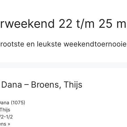
erweekend 22 t/m 25 m
rootste en leukste weekendtoernooi
 Dana – Broens, Thijs
ana (1075)
Thijs
/2-1/2
Klikken
ns »