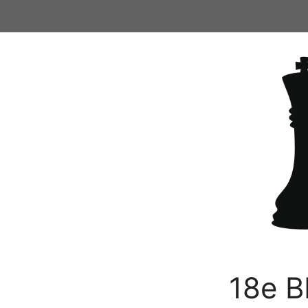
Ga
naar
de
inhoud
18e B