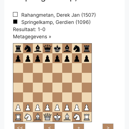
Rahangmetan, Derek Jan (1507)
Springelkamp, Gerdien (1096)
Resultaat: 1-0
Klikken
Metagegevens »
om
te
openen.