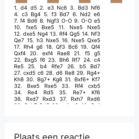
1.
d4
d5
2.
e3
Nc6
3.
Bd3
Nf6
4.
c3
Bg4
5.
f3
Bd7
6.
Nd2
e6
7.
f4
Bd6
8.
Ngf3
O-O
9.
O-O
e5
10.
fxe5
Bxe5
11.
Nxe5
Nxe5
12.
dxe5
Ng4
13.
Rf4
Qg5
14.
Nf3
Qe7
15.
h3
Nxe5
16.
Nxe5
Qxe5
17.
Rh4
g6
18.
Qf3
Bc6
19.
Qf4
Qxf4
20.
exf4
Rae8
21.
f5
g5
22.
Bxg5
f6
23.
Bh6
Rf7
24.
c4
Re5
25.
b4
Rfe7
26.
b5
Bd7
27.
cxd5
c6
28.
d6
Re8
29.
Rg4+
Kh8
30.
Bg7+
Kg8
31.
Bxf6+
Kf7
32.
Bxe5
Rxe5
33.
Rf4
cxb5
34.
Re4
Rd5
35.
Re7+
Kf6
36.
Rxd7
Rxd3
37.
Rxh7
Rxd6
38.
Rxb7
Rd5
39.
g4
a6
40.
Re1
Rd8
41.
Kg2
Rf8
42.
Kg3
Rg8
Plaats een reactie