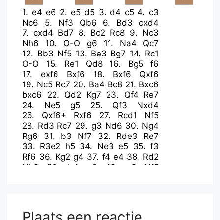
1.
e4
e6
2.
e5
d5
3.
d4
c5
4.
c3
Nc6
5.
Nf3
Qb6
6.
Bd3
cxd4
7.
cxd4
Bd7
8.
Bc2
Rc8
9.
Nc3
Nh6
10.
O-O
g6
11.
Na4
Qc7
12.
Bb3
Nf5
13.
Be3
Bg7
14.
Rc1
O-O
15.
Re1
Qd8
16.
Bg5
f6
17.
exf6
Bxf6
18.
Bxf6
Qxf6
19.
Nc5
Rc7
20.
Ba4
Bc8
21.
Bxc6
bxc6
22.
Qd2
Kg7
23.
Qf4
Re7
24.
Ne5
g5
25.
Qf3
Nxd4
26.
Qxf6+
Rxf6
27.
Rcd1
Nf5
28.
Rd3
Rc7
29.
g3
Nd6
30.
Ng4
Rg6
31.
b3
Nf7
32.
Rde3
Re7
33.
R3e2
h5
34.
Ne3
e5
35.
f3
Rf6
36.
Kg2
g4
37.
f4
e4
38.
Rd2
Nh6
39.
b4
a6
40.
a3
Nf5
41.
Nxf5+
Rxf5
42.
Re3
Kf7
43.
a4
Rc7
44.
a5
Bb7
45.
Rc2
Rf6
46.
Rd2
Bc8
47.
Kf2
Ra7
48.
Na4
Bf5
49.
Rc3
Rd6
50.
Rd4
Re7
Plaats een reactie
51.
Nb6
Rf6
52.
Re3
Rh6
53.
Rc3