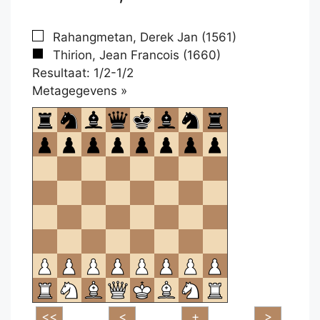
Rahangmetan, Derek Jan (1561)
Thirion, Jean Francois (1660)
Resultaat: 1/2-1/2
Klikken
Metagegevens »
om
te
openen.