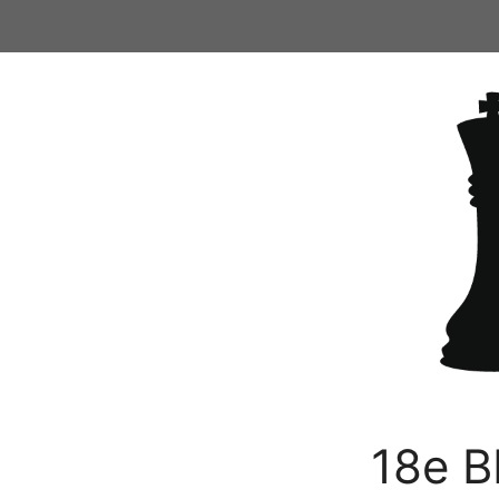
Ga
naar
de
inhoud
18e B