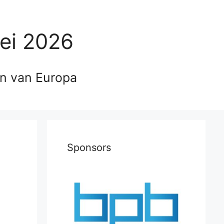
ei 2026
en van Europa
Sponsors