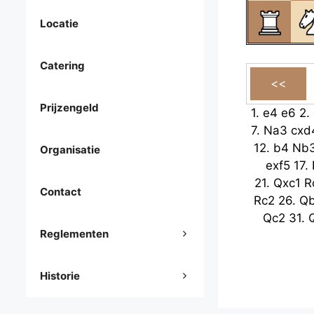
Locatie
Catering
Prijzengeld
1.
e4
e6
2.
7.
Na3
cxd
12.
b4
Nb
Organisatie
exf5
17.
21.
Qxc1
R
Contact
Rc2
26.
Q
Qc2
31.
Reglementen
Historie