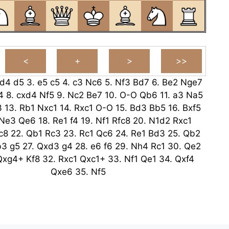
d4
d5
3.
e5
c5
4.
c3
Nc6
5.
Nf3
Bd7
6.
Be2
Nge7
4
8.
cxd4
Nf5
9.
Nc2
Be7
10.
O-O
Qb6
11.
a3
Na5
3
13.
Rb1
Nxc1
14.
Rxc1
O-O
15.
Bd3
Bb5
16.
Bxf5
Ne3
Qe6
18.
Re1
f4
19.
Nf1
Rfc8
20.
N1d2
Rxc1
c8
22.
Qb1
Rc3
23.
Rc1
Qc6
24.
Re1
Bd3
25.
Qb2
b3
g5
27.
Qxd3
g4
28.
e6
f6
29.
Nh4
Rc1
30.
Qe2
Qxg4+
Kf8
32.
Rxc1
Qxc1+
33.
Nf1
Qe1
34.
Qxf4
Qxe6
35.
Nf5