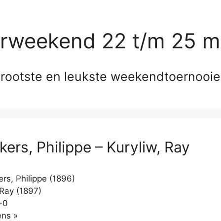
erweekend 22 t/m 25 m
rootste en leukste weekendtoernooi
ers, Philippe – Kuryliw, Ray
s, Philippe (1896)
 Ray (1897)
-0
Klikken
ns »