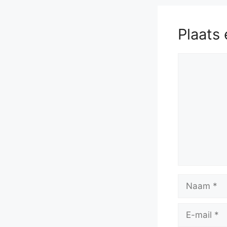
Plaats 
Reactie
Naam
E-
mail